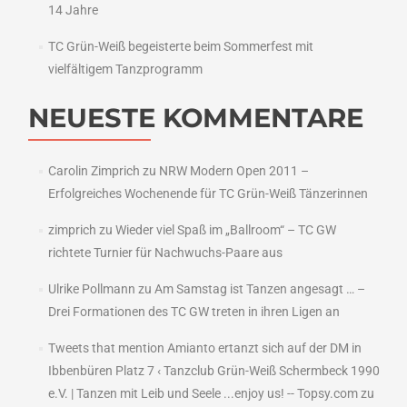
14 Jahre
TC Grün-Weiß begeisterte beim Sommerfest mit
vielfältigem Tanzprogramm
NEUESTE KOMMENTARE
Carolin Zimprich
zu
NRW Modern Open 2011 –
Erfolgreiches Wochenende für TC Grün-Weiß Tänzerinnen
zimprich
zu
Wieder viel Spaß im „Ballroom“ – TC GW
richtete Turnier für Nachwuchs-Paare aus
Ulrike Pollmann
zu
Am Samstag ist Tanzen angesagt … –
Drei Formationen des TC GW treten in ihren Ligen an
Tweets that mention Amianto ertanzt sich auf der DM in
Ibbenbüren Platz 7 ‹ Tanzclub Grün-Weiß Schermbeck 1990
e.V. | Tanzen mit Leib und Seele ...enjoy us! -- Topsy.com
zu