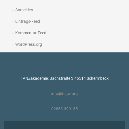
Anmelden
Eintrags-Feed
Kommentar-Feed
WordPress.org
TANZakademie: Bachstraße 3 46514 Schermbeck
info@tcgw.org
02853-390155