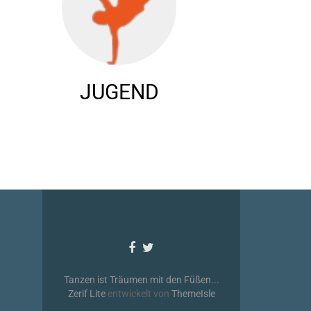
JUGEND
Facebook-
Twitter-
Link
Link
Tanzen ist Träumen mit den Füßen...
Zerif Lite
entwickelt von
ThemeIsle