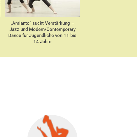
„Amianto“ sucht Verstärkung –
TC Grün-Weiß begeiste
Jazz und Modern/Contemporary
Sommerfest mit vielf
Dance für Jugendliche von 11 bis
Tanzprogram
14 Jahre