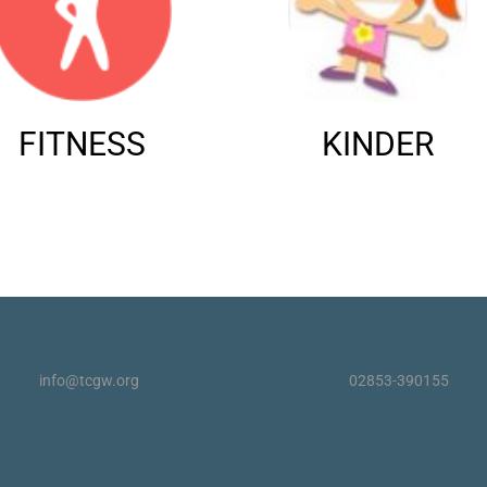
FITNESS
KINDER
info@tcgw.org
02853-390155