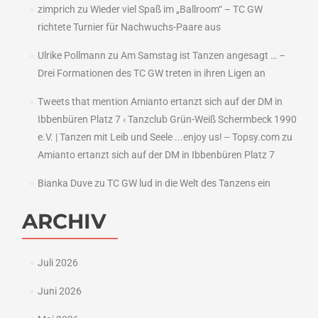
zimprich
zu
Wieder viel Spaß im „Ballroom“ – TC GW
richtete Turnier für Nachwuchs-Paare aus
Ulrike Pollmann
zu
Am Samstag ist Tanzen angesagt … –
Drei Formationen des TC GW treten in ihren Ligen an
Tweets that mention Amianto ertanzt sich auf der DM in
Ibbenbüren Platz 7 ‹ Tanzclub Grün-Weiß Schermbeck 1990
e.V. | Tanzen mit Leib und Seele ...enjoy us! -- Topsy.com
zu
Amianto ertanzt sich auf der DM in Ibbenbüren Platz 7
Bianka Duve
zu
TC GW lud in die Welt des Tanzens ein
ARCHIV
Juli 2026
Juni 2026