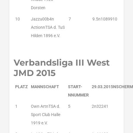
Dorsten
10
Jazzu00b4n
7
9.5n1089910
ActionnTSA d. TuS
Hilden 1896 e.V.
Verbandsliga III West
JMD 2015
PLATZ
MANNSCHAFT
START-
29.03.2015NSCHER
NNUMMER
1
Own ArtnTSA d.
5
2n32241
Sport Club Halle
1919 e.V.