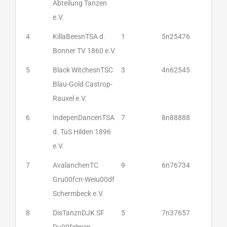
Abteilung Tanzen
e.V.
4
KillaBeesnTSA d.
1
5n25476
Bonner TV 1860 e.V.
5
Black WitchesnTSC
3
4n62545
Blau-Gold Castrop-
Rauxel e.V.
6
IndepenDancenTSA
7
8n88888
d. TuS Hilden 1896
e.V.
7
AvalanchenTC
9
6n76734
Gru00fcn-Weiu00df
Schermbeck e.V.
8
DisTanznDJK SF
5
7n37657