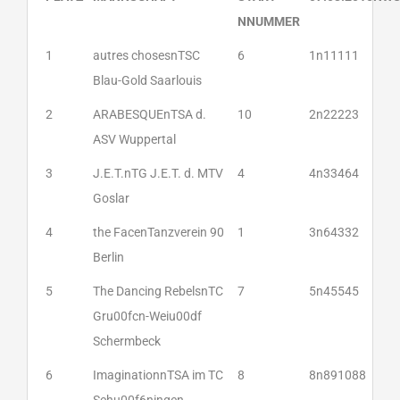
NNUMMER
1
autres chosesnTSC
6
1n11111
Blau-Gold Saarlouis
2
ARABESQUEnTSA d.
10
2n22223
ASV Wuppertal
3
J.E.T.nTG J.E.T. d. MTV
4
4n33464
Goslar
4
the FacenTanzverein 90
1
3n64332
Berlin
5
The Dancing RebelsnTC
7
5n45545
Gru00fcn-Weiu00df
Schermbeck
6
ImaginationnTSA im TC
8
8n891088