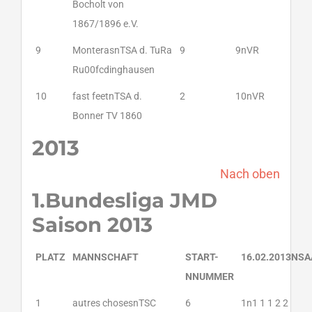
Bocholt von
1867/1896 e.V.
9
MonterasnTSA d. TuRa
9
9nVR
Ru00fcdinghausen
10
fast feetnTSA d.
2
10nVR
Bonner TV 1860
2013
Nach oben
1.Bundesliga JMD
Saison 2013
PLATZ
MANNSCHAFT
START-
16.02.2013NS
NNUMMER
1
autres chosesnTSC
6
1n1 1 1 2 2