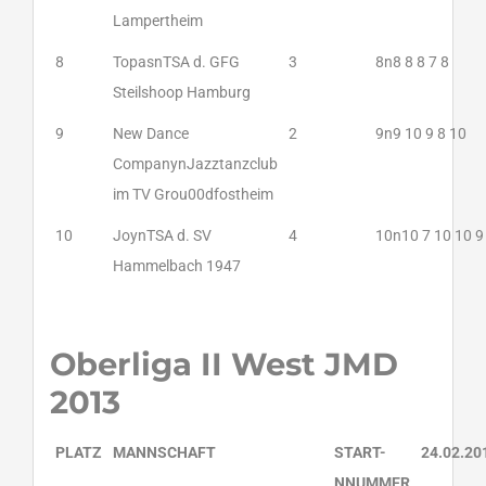
Lampertheim
8
TopasnTSA d. GFG
3
8n8 8 8 7 8
Steilshoop Hamburg
9
New Dance
2
9n9 10 9 8 10
CompanynJazztanzclub
im TV Grou00dfostheim
10
JoynTSA d. SV
4
10n10 7 10 10 9
Hammelbach 1947
Oberliga II West JMD
2013
PLATZ
MANNSCHAFT
START-
24.02.2
NNUMMER