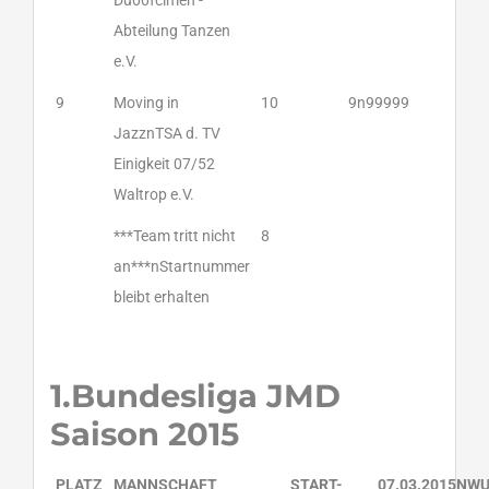
Du00fclmen -
Abteilung Tanzen
e.V.
9
Moving in
10
9n99999
JazznTSA d. TV
Einigkeit 07/52
Waltrop e.V.
***Team tritt nicht
8
an***nStartnummer
bleibt erhalten
1.Bundesliga JMD
Saison 2015
PLATZ
MANNSCHAFT
START-
07.03.2015NW