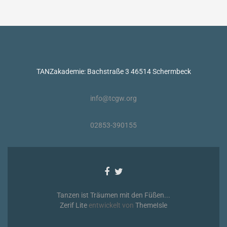
TANZakademie: Bachstraße 3 46514 Schermbeck
info@tcgw.org
02853-390155
Facebook-
Twitter-
Link
Link
Tanzen ist Träumen mit den Füßen...
Zerif Lite
entwickelt von
ThemeIsle