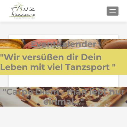
SCHALT
Eventkalender
"Wir versüßen dir Dein
Leben mit viel Tanzsport "
"Carpe Diem - man lebt nur
einmal..."