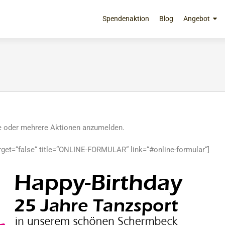
Zum
Inhalt
Spendenaktion
Blog
Angebot
springen
ne oder mehrere Aktionen anzumelden.
 target=“false“ title=“ONLINE-FORMULAR“ link=“#online-formular“]