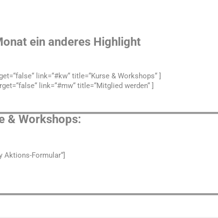
onat ein anderes Highlight
arget=“false“ link=“#kw“ title=“Kurse & Workshops“ ]
arget=“false“ link=“#mw“ title=“Mitglied werden“ ]
e & Workshops:
y Aktions-Formular“]