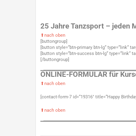
25 Jahre Tanzsport – jeden M
⬆nach oben
[buttongroup]
[button style=“btn-primary btn-lg“ type=“link“ t
[button style=“btn-success btn-lg“ type=“link“ t
[/buttongroup]
ONLINE-FORMULAR für Kurs
⬆nach oben
[contact-form-7 id=“19316″ title=“Happy Birthda
⬆nach oben