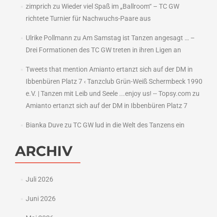
zimprich
zu
Wieder viel Spaß im „Ballroom“ – TC GW
richtete Turnier für Nachwuchs-Paare aus
Ulrike Pollmann
zu
Am Samstag ist Tanzen angesagt … –
Drei Formationen des TC GW treten in ihren Ligen an
Tweets that mention Amianto ertanzt sich auf der DM in
Ibbenbüren Platz 7 ‹ Tanzclub Grün-Weiß Schermbeck 1990
e.V. | Tanzen mit Leib und Seele ...enjoy us! -- Topsy.com
zu
Amianto ertanzt sich auf der DM in Ibbenbüren Platz 7
Bianka Duve
zu
TC GW lud in die Welt des Tanzens ein
ARCHIV
Juli 2026
Juni 2026