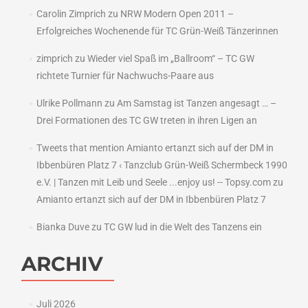
Carolin Zimprich
zu
NRW Modern Open 2011 –
Erfolgreiches Wochenende für TC Grün-Weiß Tänzerinnen
zimprich
zu
Wieder viel Spaß im „Ballroom“ – TC GW
richtete Turnier für Nachwuchs-Paare aus
Ulrike Pollmann
zu
Am Samstag ist Tanzen angesagt … –
Drei Formationen des TC GW treten in ihren Ligen an
Tweets that mention Amianto ertanzt sich auf der DM in
Ibbenbüren Platz 7 ‹ Tanzclub Grün-Weiß Schermbeck 1990
e.V. | Tanzen mit Leib und Seele ...enjoy us! -- Topsy.com
zu
Amianto ertanzt sich auf der DM in Ibbenbüren Platz 7
Bianka Duve
zu
TC GW lud in die Welt des Tanzens ein
ARCHIV
Juli 2026