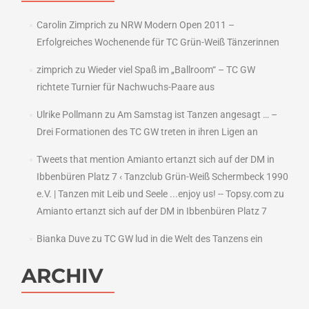
Carolin Zimprich
zu
NRW Modern Open 2011 –
Erfolgreiches Wochenende für TC Grün-Weiß Tänzerinnen
zimprich
zu
Wieder viel Spaß im „Ballroom“ – TC GW
richtete Turnier für Nachwuchs-Paare aus
Ulrike Pollmann
zu
Am Samstag ist Tanzen angesagt … –
Drei Formationen des TC GW treten in ihren Ligen an
Tweets that mention Amianto ertanzt sich auf der DM in
Ibbenbüren Platz 7 ‹ Tanzclub Grün-Weiß Schermbeck 1990
e.V. | Tanzen mit Leib und Seele ...enjoy us! -- Topsy.com
zu
Amianto ertanzt sich auf der DM in Ibbenbüren Platz 7
Bianka Duve
zu
TC GW lud in die Welt des Tanzens ein
ARCHIV