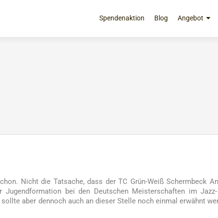
Zum
Inhalt
Spendenaktion
Blog
Angebot
springen
3
 schon. Nicht die Tatsache, dass der TC Grün-Weiß Schermbeck A
r Jugendformation bei den Deutschen Meisterschaften im Jazz-
 sollte aber dennoch auch an dieser Stelle noch einmal erwähnt we