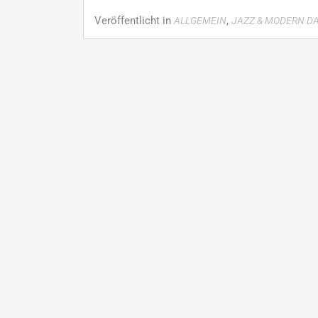
more
about
Veröffentlicht in
,
ALLGEMEIN
JAZZ & MODERN D
Zwinger
ist
kein
Zwang