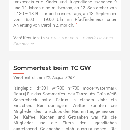
tanzbegeisterte Kinder und Jugendliche zwischen 9
und 14 Jahren sind mittwochs, ab 12. September von
17.30 – 18.30 Uhr und donnerstags, ab 13. September
von 18.00 – 19.00 Uhr im Pfadfinderhaus unter
Read
Anleitung von Carolin Zimprich.
[…]
more
about
Veröffentlicht in
SCHULE & VEREIN
Hinterlasse einen
Mad
Kommentar
Hot
Ballroom
geht
in
Sommerfest beim TC GW
die
dritte
Veröffentlicht am
22. August 2007
Runde
[singlepic id=331 w=700 h=700 mode=watermark
float=] Für das Sommerfest des Tanzclubs Grün-Weiß
Schermbeck hatte Petrus in diesem Jahr ein
Einsehen. Bei sonnigem Wetter konnten die
Mitglieder des Tanzclubs den Nachmittag geniessen.
Bei Kaffee, Kuchen und Getränken war für die
Mitglieder und die Eltern der Jugendlichen
ausreichend Gelegenheit sich auszutauschen. Die