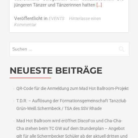
Read
jüngeren Tänzer und Tänzerinnen hatten
[…]
more
about
Veröffentlicht in
EVENTS
Hinterlasse einen
Sommerfest
Kommentar
beim
TC
GW
Suchen
nach:
NEUESTE BEITRÄGE
QR-Code für die Anmeldung zum Mad Hot Ballroom-Projekt
T.D.R. – Auflösung der Formationsgemeinschaft Tanzclub
Grün-Weiß Schermbeck / TSA des SSV Rhade
Mad Hot Ballroom wird eröffnet DiscoFox und Cha-Cha-
Cha stehen beim TC GW auf dem Stundenplan – Angebot
gilt für alle Schermbecker Schüler ab der aktuell dritten und