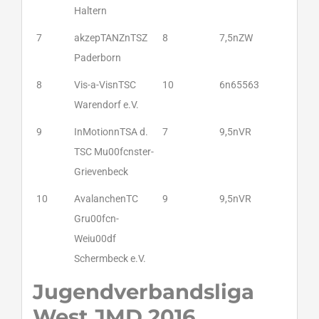
Haltern
7
akzepTANZnTSZ
8
7,5nZW
Paderborn
8
Vis-a-VisnTSC
10
6n65563
Warendorf e.V.
9
InMotionnTSA d.
7
9,5nVR
TSC Mu00fcnster-
Grievenbeck
10
AvalanchenTC
9
9,5nVR
Gru00fcn-
Weiu00df
Schermbeck e.V.
Jugendverbandsliga
West JMD 2016