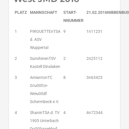
PLATZ
MANNSCHAFT
START-
21.02.2016NIBBENBU
NNUMMER
1
PIROUETTEnTSA
9
1n11231
d. ASV
Wuppertal
2
SunshinenTSV
2
2n25112
Kastell Dinslaken
3
AmiantonTC
8
3n63423
Gru00fcn-
Weiu00df
Schermbeck e.V.
4
ShaninTSA d. TV
4
4n72344
1905 Unterbach
Du00fcsseldorf