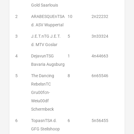
Gold Saarlouis
2
ARABESQUEnTSA
10
2n22232
d. ASV Wuppertal
3
J.E.T.nTG J.E.T.
5
3n33324
d. MTV Goslar
4
DejavunTSG
1
4n44663
Bavaria Augsburg
5
The Dancing
8
6n65546
RebelsnTC
Gru00fcn-
Weiu00df
Schermbeck
6
TopasnTSA d.
6
5n56455
GFG Steilshoop