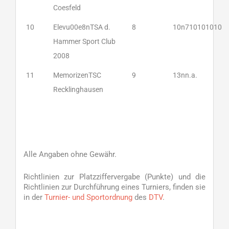
Coesfeld
10
Elevu00e8nTSA d.
8
10n710101010
Hammer Sport Club
2008
11
MemorizenTSC
9
13nn.a.
Recklinghausen
Alle Angaben ohne Gewähr.
Richtlinien zur Platzziffervergabe (Punkte) und die
Richtlinien zur Durchführung eines Turniers, finden sie
in der
Turnier- und Sportordnung
des
DTV
.