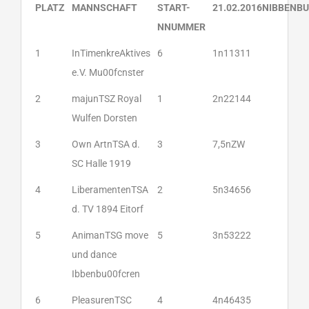
PLATZ
MANNSCHAFT
START-
21.02.2016NIBBENB
NNUMMER
1
InTimenkreAktives
6
1n11311
e.V. Mu00fcnster
2
majunTSZ Royal
1
2n22144
Wulfen Dorsten
3
Own ArtnTSA d.
3
7,5nZW
SC Halle 1919
4
LiberamentenTSA
2
5n34656
d. TV 1894 Eitorf
5
AnimanTSG move
5
3n53222
und dance
Ibbenbu00fcren
6
PleasurenTSC
4
4n46435