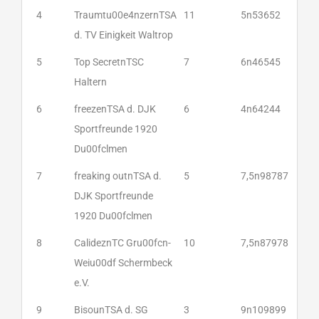
4
Traumtu00e4nzernTSA
11
5n53652
d. TV Einigkeit Waltrop
5
Top SecretnTSC
7
6n46545
Haltern
6
freezenTSA d. DJK
6
4n64244
Sportfreunde 1920
Du00fclmen
7
freaking outnTSA d.
5
7,5n98787
DJK Sportfreunde
1920 Du00fclmen
8
CalideznTC Gru00fcn-
10
7,5n87978
Weiu00df Schermbeck
e.V.
9
BisounTSA d. SG
3
9n109899