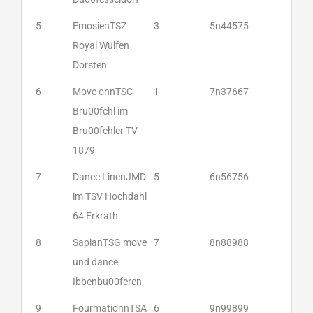
5
EmosienTSZ
3
5n44575
Royal Wulfen
Dorsten
6
Move onnTSC
1
7n37667
Bru00fchl im
Bru00fchler TV
1879
7
Dance LinenJMD
5
6n56756
im TSV Hochdahl
64 Erkrath
8
SapianTSG move
7
8n88988
und dance
Ibbenbu00fcren
9
FourmationnTSA
6
9n99899