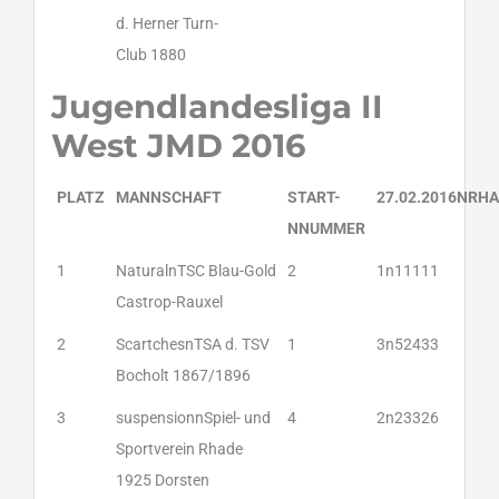
d. Herner Turn-
Club 1880
Jugendlandesliga II
West JMD 2016
PLATZ
MANNSCHAFT
START-
27.02.2016NRH
NNUMMER
1
NaturalnTSC Blau-Gold
2
1n11111
Castrop-Rauxel
2
ScartchesnTSA d. TSV
1
3n52433
Bocholt 1867/1896
3
suspensionnSpiel- und
4
2n23326
Sportverein Rhade
1925 Dorsten