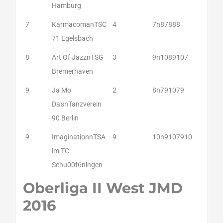
Hamburg
7
KarmacomanTSC
4
7n87888
71 Egelsbach
8
Art Of JazznTSG
3
9n1089107
Bremerhaven
9
Ja Mo
2
8n791079
Da'snTanzverein
90 Berlin
9
ImaginationnTSA
9
10n9107910
im TC
Schu00f6ningen
Oberliga II West JMD
2016