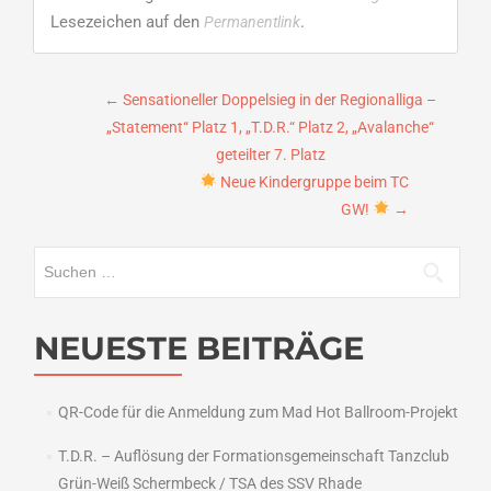
Lesezeichen auf den
.
Permanentlink
Beitragsnavigation
←
Sensationeller Doppelsieg in der Regionalliga –
„Statement“ Platz 1, „T.D.R.“ Platz 2, „Avalanche“
geteilter 7. Platz
Neue Kindergruppe beim TC
GW!
→
Suchen
nach:
NEUESTE BEITRÄGE
QR-Code für die Anmeldung zum Mad Hot Ballroom-Projekt
T.D.R. – Auflösung der Formationsgemeinschaft Tanzclub
Grün-Weiß Schermbeck / TSA des SSV Rhade