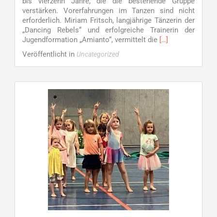
bis vierzehn Jahre, die die bestehende Gruppe
dritten
verstärken. Vorerfahrungen im Tanzen sind nicht
und
erforderlich. Miriam Fritsch, langjährige Tänzerin der
vierten
„Dancing Rebels“ und erfolgreiche Trainerin der
Klasse
Read
Jugendformation „Amianto“, vermittelt die
[…]
more
Veröffentlicht in
Uncategorized
about
„Amianto“
sucht
Verstärkung
–
Jazz
und
Modern/Contempo
Dance
für
Jugendliche
von
11
bis
14
Jahre