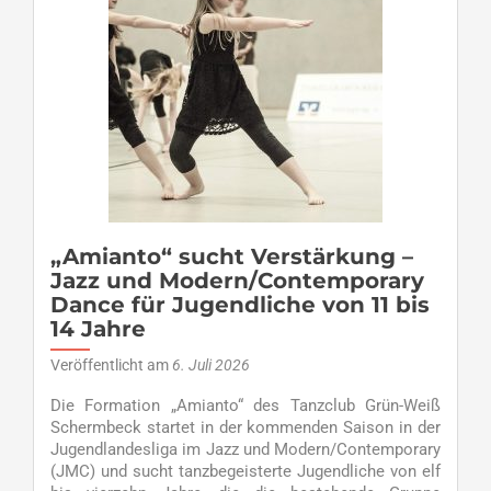
DiscoFox
und
Cha-
Cha-
Cha
stehen
beim
TC
GW
auf
dem
Stundenpla
„Amianto“ sucht Verstärkung –
–
Jazz und Modern/Contemporary
Angebot
Dance für Jugendliche von 11 bis
gilt
14 Jahre
für
alle
Veröffentlicht am
6. Juli 2026
Schermbeck
Die Formation „Amianto“ des Tanzclub Grün-Weiß
Schüler
Schermbeck startet in der kommenden Saison in der
ab
Jugendlandesliga im Jazz und Modern/Contemporary
der
(JMC) und sucht tanzbegeisterte Jugendliche von elf
aktuell