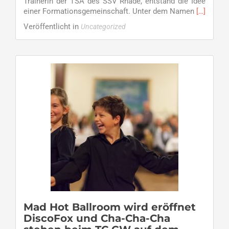
Trainerin der TSA des SSV Rhade, entstand die Idee
Read
einer Formationsgemeinschaft. Unter dem Namen
[…]
more
Veröffentlicht in
Uncategorized
about
T.D.R.
–
Auflösun
der
Formatio
Tanzclub
Grün-
Weiß
Schermb
/
TSA
des
SSV
Rhade
Mad Hot Ballroom wird eröffnet
DiscoFox und Cha-Cha-Cha