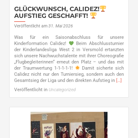
seines
Vereinsangebots
GLÜCKWUNSCH, CALIDEZ!
AUFSTIEG GESCHAFFT!
Veröffentlicht am
31. Mai 2026
Was für ein Saisonabschluss für unsere
Kinderformation Calidez!
Beim Abschlussturnier
der Kinderlandesliga West 2 in Versmold ertanzten
sich unsere Nachwuchstalente mit ihrer Choreografie
„Flugbegleiterinnen“ erneut den Platz – und das mit
der Traumwertung 1-1-1-1-1!
Damit sicherte sich
Calidez nicht nur den Turniersieg, sondern auch den
Read
Gesamtsieg der Liga und den direkten Aufstieg in
[…]
more
Veröffentlicht in
Uncategorized
about
GLÜCKWU
CALIDEZ!
AUFSTIEG
GESCHAFF