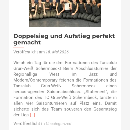
–
9
Jahren!
freitags
um
17:15
Doppelsieg und Aufstieg perfekt
Uhr
gemacht
Veröffentlicht am
18. Mai 2026
Welch ein Tag für die drei Formationen des Tanzclub
Grün-Weiß Schermbeck! Beim Abschlussturnier der
Regionalliga West im Jazz und
Modern/Contemporary feierten die Formationen des
Tanzclub Grün-Weiß Schermbeck einen
herausragenden Saisonabschluss. „Statement“, die
Formation des TC Grün-Weiß Schermbeck, tanzte in
allen vier Saisonturnieren auf Platz eins. Damit
sicherte sich das Team souverän den Gesamtsieg
Read
der Liga
[…]
more
Veröffentlicht in
Uncategorized
about