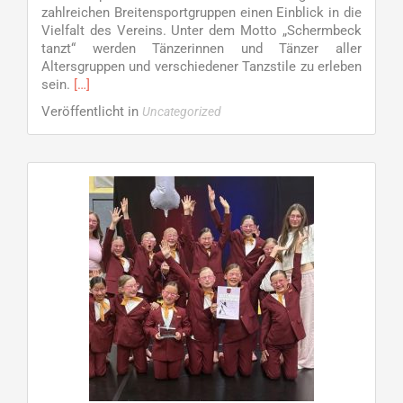
zahlreichen Breitensportgruppen einen Einblick in die
Vielfalt des Vereins. Unter dem Motto „Schermbeck
tanzt“ werden Tänzerinnen und Tänzer aller
Altersgruppen und verschiedener Tanzstile zu erleben
Read
sein.
[…]
more
Veröffentlicht in
Uncategorized
about
Großes
Sommerfest
des
TC
Grün-
Weiß
am
Sonntag,
28.
Juni
–
TC
GW
zeigt
Querschnitt