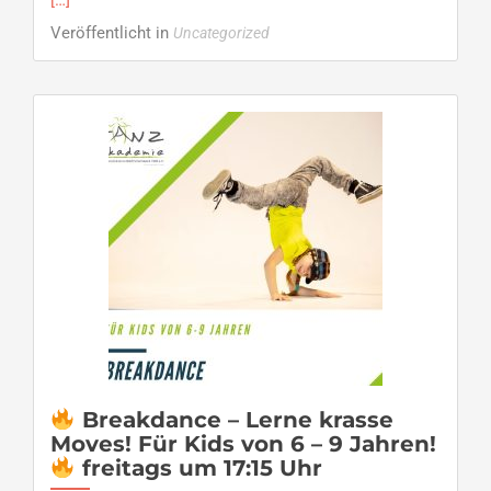
[…]
about
Veröffentlicht in
Uncategorized
Calide
tanzt
Saison
Breakdance – Lerne krasse
Moves! Für Kids von 6 – 9 Jahren!
freitags um 17:15 Uhr