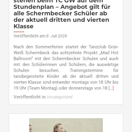
stehen beim TC GW auf dem
Stundenplan – Angebot gilt für
alle Schermbecker Schüler ab
der aktuell dritten und vierten
Klasse
Veröffentlicht am
8. Juli 2026
Nach den Sommerferien startet der Tanzclub Grün-
Weiß Schermbeck das achtzehnte Projekt „Mad Hot
Ballroom“ mit den Schermbecker Schulen und auch
mit den Schülerinnen und Schülern, die auswärtige
Schulen besuchen. Trainingstermine für
tanzbegeisterte Kinder ab der aktuell dritten und
vierten Klasse sind entweder montags von 18 Uhr bis
Read
19 Uhr (Team Montag) oder donnerstags von 18
[…]
more
Veröffentlicht in
Uncategorized
about
Mad
Hot
Ballroom
wird
eröffnet