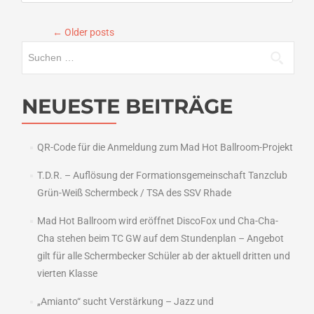
Doppelsieg
und
←
Older posts
Aufstieg
perfekt
Suchen
gemacht
nach:
NEUESTE BEITRÄGE
QR-Code für die Anmeldung zum Mad Hot Ballroom-Projekt
T.D.R. – Auflösung der Formationsgemeinschaft Tanzclub
Grün-Weiß Schermbeck / TSA des SSV Rhade
Mad Hot Ballroom wird eröffnet DiscoFox und Cha-Cha-
Cha stehen beim TC GW auf dem Stundenplan – Angebot
gilt für alle Schermbecker Schüler ab der aktuell dritten und
vierten Klasse
„Amianto“ sucht Verstärkung – Jazz und