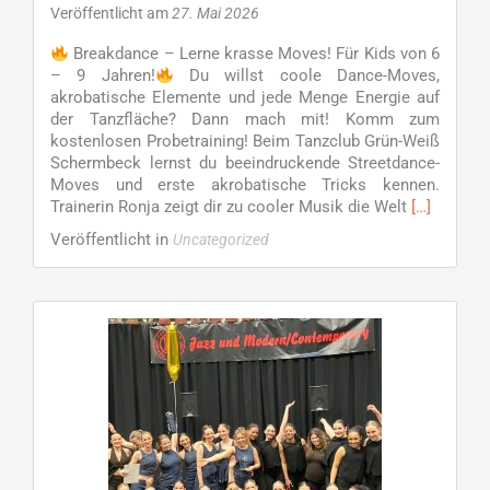
Veröffentlicht am
27. Mai 2026
Breakdance – Lerne krasse Moves! Für Kids von 6
– 9 Jahren!
Du willst coole Dance-Moves,
akrobatische Elemente und jede Menge Energie auf
der Tanzfläche? Dann mach mit! Komm zum
kostenlosen Probetraining! Beim Tanzclub Grün-Weiß
Schermbeck lernst du beeindruckende Streetdance-
Moves und erste akrobatische Tricks kennen.
Read
Trainerin Ronja zeigt dir zu cooler Musik die Welt
[…]
more
Veröffentlicht in
Uncategorized
about
Breakdanc
–
Lerne
krasse
Moves!
Für
Kids
von
6