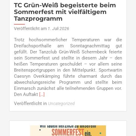
TC Grün-Weiß begeisterte beim
Sommerfest mit vielfältigem
Tanzprogramm
Veröffentlicht am
1. Juli 2026
Trotz hochsommerlicher Temperaturen war die
Dreifachsporthalle am Sonntagnachmittag gut
gefüllt. Der Tanzclub Grün-Weiß Schermbeck feierte
sein Sommerfest und stellte in diesem Jahr – den
heißen Temperaturen geschuldet – vor allem seine
Breitensportgruppen in den Mittelpunkt. Sportwartin
Caesryn Overkämping führte charmant durch das
abwechslungsreiche Programm und stellte beim
Einmarsch zunächst alle teilnehmenden Gruppen vor.
Read
Den Auftakt
[…]
more
Veröffentlicht in
Uncategorized
about
TC
Grün-
Weiß
begeisterte