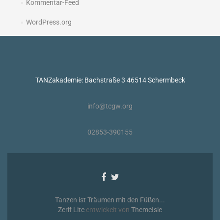
Kommentar-Feed
WordPress.org
TANZakademie: Bachstraße 3 46514 Schermbeck
info@tcgw.org
02853-390155
Facebook-
Twitter-
Link
Link
Tanzen ist Träumen mit den Füßen...
Zerif Lite
entwickelt von
ThemeIsle