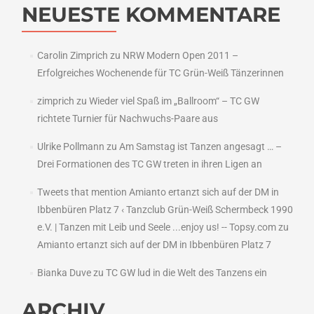
NEUESTE KOMMENTARE
Carolin Zimprich
zu
NRW Modern Open 2011 –
Erfolgreiches Wochenende für TC Grün-Weiß Tänzerinnen
zimprich
zu
Wieder viel Spaß im „Ballroom“ – TC GW
richtete Turnier für Nachwuchs-Paare aus
Ulrike Pollmann
zu
Am Samstag ist Tanzen angesagt … –
Drei Formationen des TC GW treten in ihren Ligen an
Tweets that mention Amianto ertanzt sich auf der DM in
Ibbenbüren Platz 7 ‹ Tanzclub Grün-Weiß Schermbeck 1990
e.V. | Tanzen mit Leib und Seele ...enjoy us! -- Topsy.com
zu
Amianto ertanzt sich auf der DM in Ibbenbüren Platz 7
Bianka Duve
zu
TC GW lud in die Welt des Tanzens ein
ARCHIV