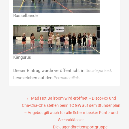
Rasselbande
Kängurus
Dieser Eintrag wurde veröffentlicht in
.
Uncategorized
Lesezeichen auf den
.
Permanentlink
Beitragsnavigation
←
Mad Hot Ballroom wird eröffnet – DiscoFox und
Cha-Cha-Cha stehen beim TC GW auf dem Stundenplan
– Angebot gilt auch für alle Schermbecker Fünft- und
Sechstklässler
Die Jugendbreitensportgruppe