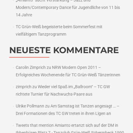
„Amianto“ sucht Verstärkung – Jazz und
Modern/Contemporary Dance für Jugendliche von 11 bis
14 Jahre
TC Grün-Weiß begeisterte beim Sommerfest mit
vielfältigem Tanzprogramm
NEUESTE KOMMENTARE
Carolin Zimprich
zu
NRW Modern Open 2011 –
Erfolgreiches Wochenende für TC Grün-Weiß Tänzerinnen
zimprich
zu
Wieder viel Spaß im „Ballroom“ – TC GW
richtete Turnier für Nachwuchs-Paare aus
Ulrike Pollmann
zu
Am Samstag ist Tanzen angesagt … –
Drei Formationen des TC GW treten in ihren Ligen an
Tweets that mention Amianto ertanzt sich auf der DM in
Ibbenbüren Platz 7 ‹ Tanzclub Grün-Weiß Schermbeck 1990