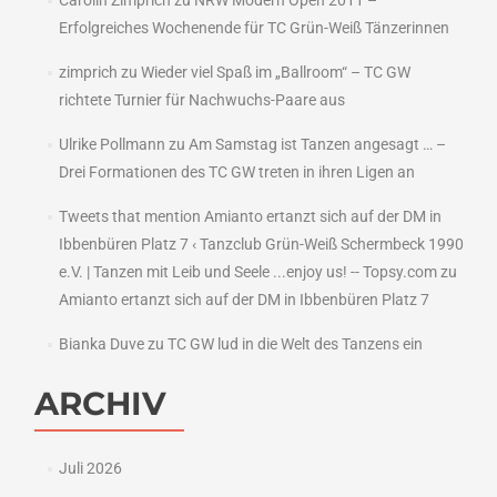
Carolin Zimprich
zu
NRW Modern Open 2011 –
Erfolgreiches Wochenende für TC Grün-Weiß Tänzerinnen
zimprich
zu
Wieder viel Spaß im „Ballroom“ – TC GW
richtete Turnier für Nachwuchs-Paare aus
Ulrike Pollmann
zu
Am Samstag ist Tanzen angesagt … –
Drei Formationen des TC GW treten in ihren Ligen an
Tweets that mention Amianto ertanzt sich auf der DM in
Ibbenbüren Platz 7 ‹ Tanzclub Grün-Weiß Schermbeck 1990
e.V. | Tanzen mit Leib und Seele ...enjoy us! -- Topsy.com
zu
Amianto ertanzt sich auf der DM in Ibbenbüren Platz 7
Bianka Duve
zu
TC GW lud in die Welt des Tanzens ein
ARCHIV
Juli 2026