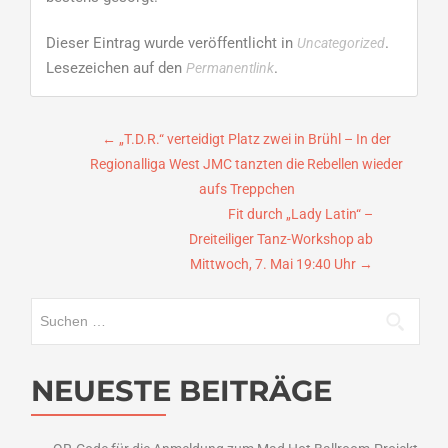
Dieser Eintrag wurde veröffentlicht in
.
Uncategorized
Lesezeichen auf den
.
Permanentlink
Beitragsnavigation
←
„T.D.R.“ verteidigt Platz zwei in Brühl – In der
Regionalliga West JMC tanzten die Rebellen wieder
aufs Treppchen
Fit durch „Lady Latin“ –
Dreiteiliger Tanz-Workshop ab
Mittwoch, 7. Mai 19:40 Uhr
→
Suchen
nach:
NEUESTE BEITRÄGE