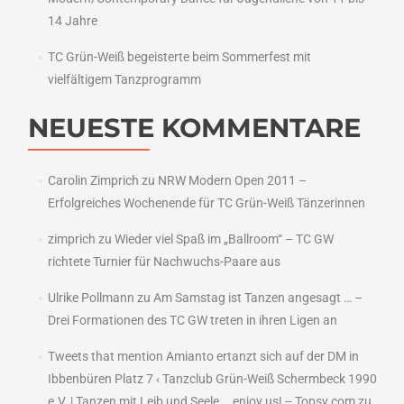
14 Jahre
TC Grün-Weiß begeisterte beim Sommerfest mit
vielfältigem Tanzprogramm
NEUESTE KOMMENTARE
Carolin Zimprich
zu
NRW Modern Open 2011 –
Erfolgreiches Wochenende für TC Grün-Weiß Tänzerinnen
zimprich
zu
Wieder viel Spaß im „Ballroom“ – TC GW
richtete Turnier für Nachwuchs-Paare aus
Ulrike Pollmann
zu
Am Samstag ist Tanzen angesagt … –
Drei Formationen des TC GW treten in ihren Ligen an
Tweets that mention Amianto ertanzt sich auf der DM in
Ibbenbüren Platz 7 ‹ Tanzclub Grün-Weiß Schermbeck 1990
e.V. | Tanzen mit Leib und Seele ...enjoy us! -- Topsy.com
zu