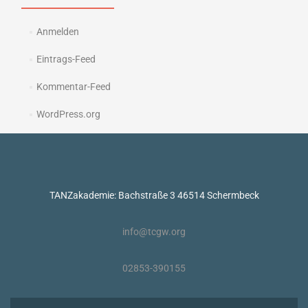
Anmelden
Eintrags-Feed
Kommentar-Feed
WordPress.org
TANZakademie: Bachstraße 3 46514 Schermbeck
info@tcgw.org
02853-390155