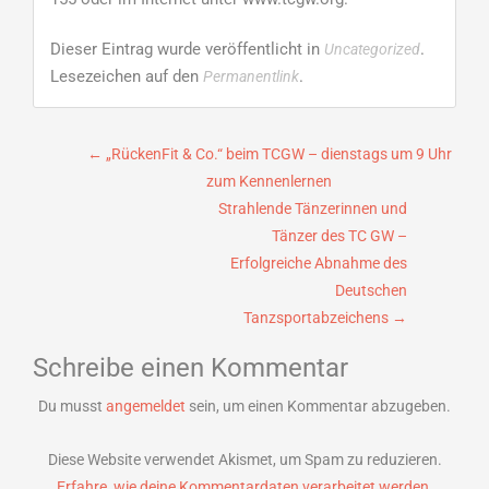
Dieser Eintrag wurde veröffentlicht in
.
Uncategorized
Lesezeichen auf den
.
Permanentlink
Beitragsnavigation
←
„RückenFit & Co.“ beim TCGW – dienstags um 9 Uhr
zum Kennenlernen
Strahlende Tänzerinnen und
Tänzer des TC GW –
Erfolgreiche Abnahme des
Deutschen
Tanzsportabzeichens
→
Schreibe einen Kommentar
Du musst
angemeldet
sein, um einen Kommentar abzugeben.
Diese Website verwendet Akismet, um Spam zu reduzieren.
Erfahre, wie deine Kommentardaten verarbeitet werden.