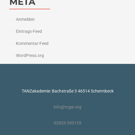
META
Anmelden
Eintrags-Feed
Kommentar-Feed
WordPress.org
TANZakademie: Bachstraße 3 46514 Schermbeck
info@tcgw.org
02853-390155