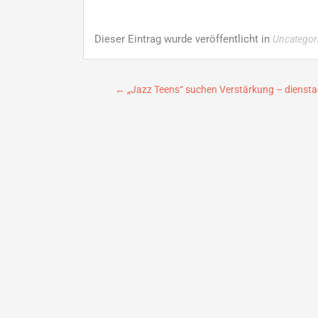
Dieser Eintrag wurde veröffentlicht in
Uncategor
Beitragsnavigation
←
„Jazz Teens“ suchen Verstärkung – dienst