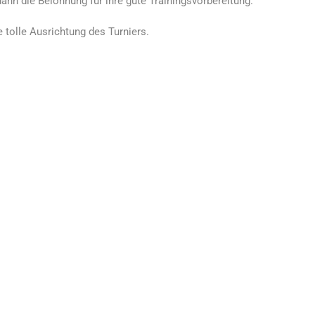
ann die Belohnung für ihre gute Trainingsvorbereitung.
 tolle Ausrichtung des Turniers.