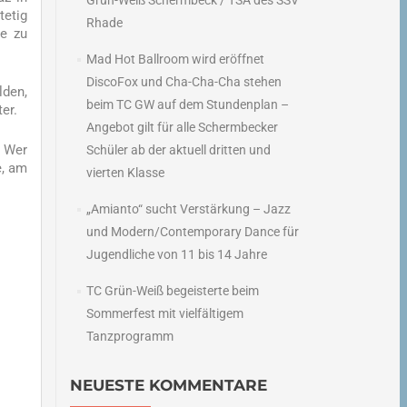
Grün-Weiß Schermbeck / TSA des SSV
etig
Rhade
he zu
Mad Hot Ballroom wird eröffnet
DiscoFox und Cha-Cha-Cha stehen
lden,
beim TC GW auf dem Stundenplan –
er.
Angebot gilt für alle Schermbecker
. Wer
Schüler ab der aktuell dritten und
e, am
vierten Klasse
„Amianto“ sucht Verstärkung – Jazz
und Modern/Contemporary Dance für
Jugendliche von 11 bis 14 Jahre
TC Grün-Weiß begeisterte beim
Sommerfest mit vielfältigem
Tanzprogramm
NEUESTE KOMMENTARE