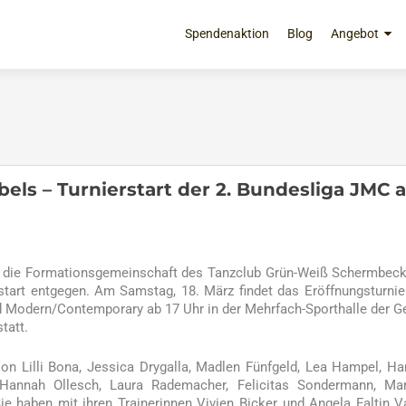
Zum
Inhalt
Spendenaktion
Blog
Angebot
springen
bels – Turnierstart der 2. Bundesliga JMC 
“, die Formationsgemeinschaft des Tanzclub Grün-Weiß Schermbec
tart entgegen. Am Samstag, 18. März findet das Eröffnungsturnie
 Modern/Contemporary ab 17 Uhr in der Mehrfach-Sporthalle der G
tatt.
son Lilli Bona, Jessica Drygalla, Madlen Fünfgeld, Lea Hampel, H
 Hannah Ollesch, Laura Rademacher, Felicitas Sondermann, Mar
e haben mit ihren Trainerinnen Vivien Bicker und Angela Faltin V