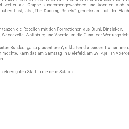
sind weiter als Gruppe zusammengewachsen und konnten sich st
nd haben Lust, als „The Dancing Rebels“ gemeinsam auf der Fläc
r tanzen die Rebellen mit den Formationen aus Brühl, Dinslaken, Hi
, Wendezelle, Wolfsburg und Voerde um die Gunst der Wertungsricht
weiten Bundesliga zu präsentieren“, erklärten die beiden Trainerinnen
n möchte, kann das am Samstag in Bielefeld, am 29. April in Voerd
un.
einen guten Start in die neue Saison.