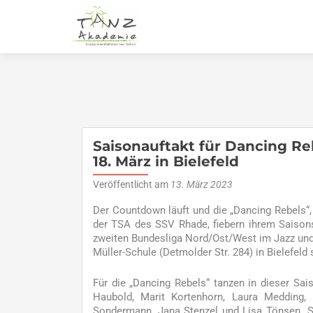
Saisonauftakt für Dancing Re
18. März in Bielefeld
Veröffentlicht am
13. März 2023
Der Countdown läuft und die „Dancing Rebels
der TSA des SSV Rhade, fiebern ihrem Saisons
zweiten Bundesliga Nord/Ost/West im Jazz und
Müller-Schule (Detmolder Str. 284) in Bielefeld s
Für die „Dancing Rebels“ tanzen in dieser Sai
Haubold, Marit Kortenhorn, Laura Medding,
Sondermann, Jana Stenzel und Lisa Tönsen. Si