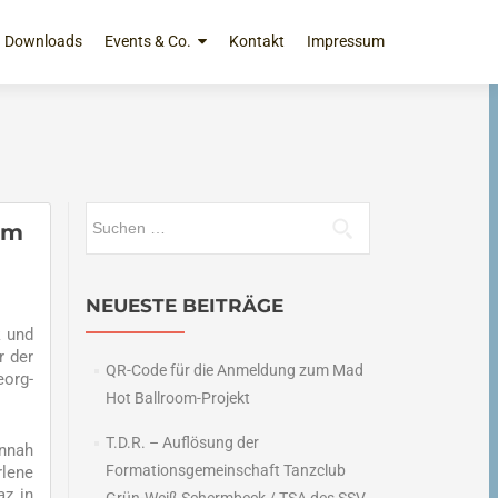
Downloads
Events & Co.
Kontakt
Impressum
Suchen
am
nach:
NEUESTE BEITRÄGE
k und
r der
QR-Code für die Anmeldung zum Mad
eorg-
Hot Ballroom-Projekt
T.D.R. – Auflösung der
annah
Formationsgemeinschaft Tanzclub
lene
az in