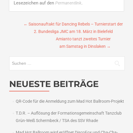
Lesezeichen auf den
.
Permanentlink
Beitragsnavigation
←
Saisonauftakt für Dancing Rebels – Turnierstart der
2. Bundesliga JMC am 18. März in Bielefeld
Amianto tanzt zweites Turnier
am Samstag in Dinslaken
→
Suchen
nach:
NEUESTE BEITRÄGE
QR-Code für die Anmeldung zum Mad Hot Ballroom-Projekt
T.D.R. – Auflösung der Formationsgemeinschaft Tanzclub
Grün-Weiß Schermbeck / TSA des SSV Rhade
Mad Hot Ballroom wird eröffnet DiscoFox und Cha-Cha-