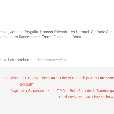
enzel, Jessica Drygalla, Hannah Ollesch, Lea Hampel, Stefanie Schu
nken, Laura Rademacher, Emma Fuchs, Lilli Bona
. Lesezeichen auf den
.
ized
Permanentlink
Platz eins und Platz zwei beim Turnier der Verbandsliga West I am Sams
Bochum
Geglückter Saisonauftakt für T.D.R. – Beim Start der 2. Bundeslig
Nord-West/Ost JMC Platz sechs