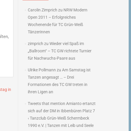
Carolin Zimprich
zu
NRW Modern
Open 2011 – Erfolgreiches
Wochenende für TC Grün-Weiß
Tänzerinnen
lten,
zimprich
zu
Wieder viel Spaß im
„Ballroom“ – TC GW richtete Turnier
für Nachwuchs-Paare aus
Ulrike Pollmann
zu
Am Samstag ist
Tanzen angesagt … – Drei
Formationen des TC GW treten in
tag in
ihren Ligen an
Tweets that mention Amianto ertanzt
a
sich auf der DM in Ibbenbüren Platz 7
→
‹ Tanzclub Grün-Weiß Schermbeck
1990 e.V. | Tanzen mit Leib und Seele