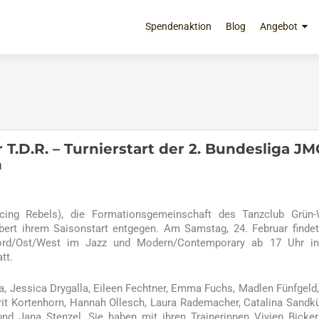
Zum
Inhalt
Spendenaktion
Blog
Angebot
springen
T.D.R. – Turnierstart der 2. Bundesliga JM
n
cing Rebels), die Formationsgemeinschaft des Tanzclub Grün-
ert ihrem Saisonstart entgegen. Am Samstag, 24. Februar finde
 Nord/Ost/West im Jazz und Modern/Contemporary ab 17 Uhr in
tt.
ona, Jessica Drygalla, Eileen Fechtner, Emma Fuchs, Madlen Fünfgeld,
t Kortenhorn, Hannah Ollesch, Laura Rademacher, Catalina Sandkü
d Jana Stenzel. Sie haben mit ihren Trainerinnen Vivien Bicke