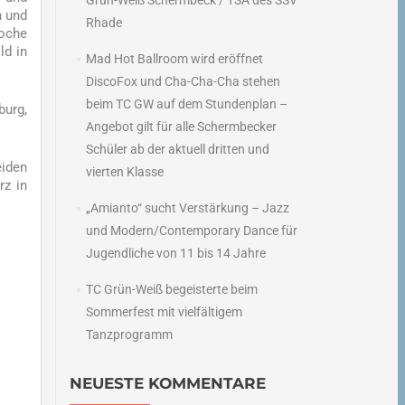
Grün-Weiß Schermbeck / TSA des SSV
n und
Rhade
Woche
ld in
Mad Hot Ballroom wird eröffnet
DiscoFox und Cha-Cha-Cha stehen
beim TC GW auf dem Stundenplan –
urg,
Angebot gilt für alle Schermbecker
Schüler ab der aktuell dritten und
eiden
vierten Klasse
rz in
„Amianto“ sucht Verstärkung – Jazz
und Modern/Contemporary Dance für
Jugendliche von 11 bis 14 Jahre
TC Grün-Weiß begeisterte beim
Sommerfest mit vielfältigem
Tanzprogramm
NEUESTE KOMMENTARE