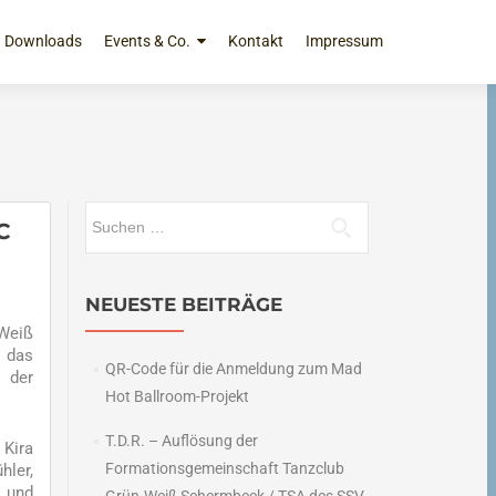
Downloads
Events & Co.
Kontakt
Impressum
Suchen
C
nach:
NEUESTE BEITRÄGE
Weiß
t das
QR-Code für die Anmeldung zum Mad
 der
Hot Ballroom-Projekt
T.D.R. – Auflösung der
 Kira
Formationsgemeinschaft Tanzclub
hler,
r und