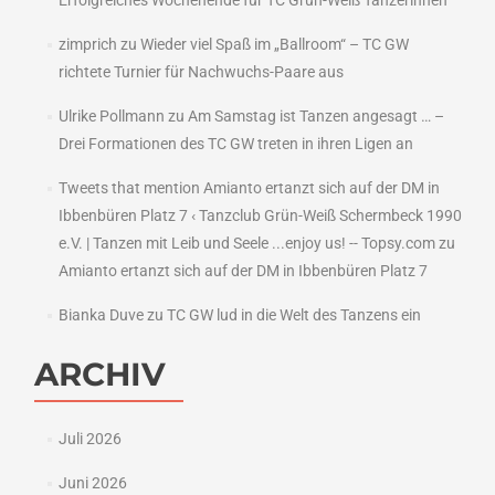
Erfolgreiches Wochenende für TC Grün-Weiß Tänzerinnen
zimprich
zu
Wieder viel Spaß im „Ballroom“ – TC GW
richtete Turnier für Nachwuchs-Paare aus
Ulrike Pollmann
zu
Am Samstag ist Tanzen angesagt … –
Drei Formationen des TC GW treten in ihren Ligen an
Tweets that mention Amianto ertanzt sich auf der DM in
Ibbenbüren Platz 7 ‹ Tanzclub Grün-Weiß Schermbeck 1990
e.V. | Tanzen mit Leib und Seele ...enjoy us! -- Topsy.com
zu
Amianto ertanzt sich auf der DM in Ibbenbüren Platz 7
Bianka Duve
zu
TC GW lud in die Welt des Tanzens ein
ARCHIV
Juli 2026
Juni 2026