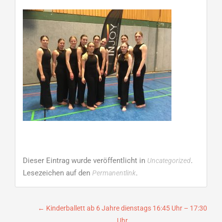
Dieser Eintrag wurde veröffentlicht in
.
Uncategorized
Lesezeichen auf den
.
Permanentlink
Beitragsnavigation
←
Kinderballett ab 6 Jahre dienstags 16:45 Uhr – 17:30
Uhr