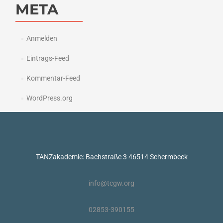
META
Anmelden
Eintrags-Feed
Kommentar-Feed
WordPress.org
TANZakademie: Bachstraße 3 46514 Schermbeck
info@tcgw.org
02853-390155