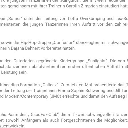
ie jüngsten Tänzerinnen der „Kängurus“, die mit viel Freude den
ten gemeinsam mit ihrer Trainerin Carolin Zimprich einstudiert hatt
ppe „Solara“ unter der Leitung von Lotta Overkämping und Lea-S
eisterten die jungen Tänzerinnen ihren Auftritt vor den zahlre
 sowie die Hip-Hop-Gruppe „Confusion“ überzeugten mit schwungv
nerin Dajana Behnert vorbereitet hatten.
 den Osterferien gegründete Kindergruppe „Sunlights“. Die von 
stänzerinnen absolvierten ihren ersten öffentlichen Auftritt mit
 Leistung sein.
 Kinderliga-Formation „Calidez“. Zum letzten Mal präsentierte das
ter der Leitung der Trainerinnen Emma Sophie Schwering und Jill Tur
 und Modern/Contemporary (JMC) erreichte und damit den Aufstieg i
hs Paare des „DiscoFox-Club“, die mit zwei schwungvollen Tänze
tet sowohl Anfängern als auch Fortgeschrittenen die Möglichkeit,
rzuentwickeln.