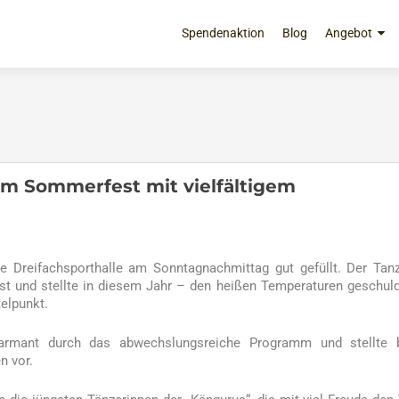
Zum
Inhalt
Spendenaktion
Blog
Angebot
springen
im Sommerfest mit vielfältigem
 Dreifachsporthalle am Sonntagnachmittag gut gefüllt. Der Tan
t und stellte in diesem Jahr – den heißen Temperaturen geschul
telpunkt.
harmant durch das abwechslungsreiche Programm und stellte 
n vor.