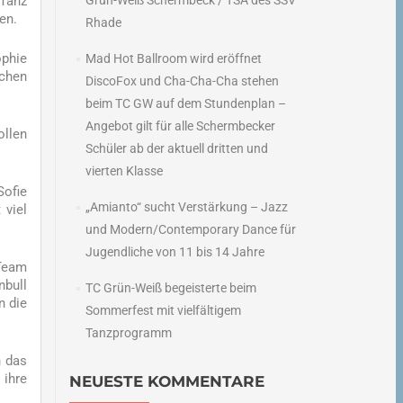
 Tanz
Grün-Weiß Schermbeck / TSA des SSV
en.
Rhade
ophie
Mad Hot Ballroom wird eröffnet
ichen
DiscoFox und Cha-Cha-Cha stehen
beim TC GW auf dem Stundenplan –
Angebot gilt für alle Schermbecker
ollen
Schüler ab der aktuell dritten und
vierten Klasse
Sofie
„Amianto“ sucht Verstärkung – Jazz
 viel
und Modern/Contemporary Dance für
Jugendliche von 11 bis 14 Jahre
 Team
nbull
TC Grün-Weiß begeisterte beim
n die
Sommerfest mit vielfältigem
Tanzprogramm
n das
 ihre
NEUESTE KOMMENTARE