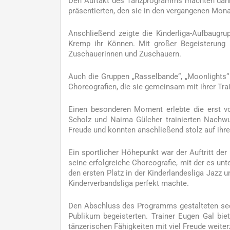
Den Auftakt des Tanzprogramms machten dann d
präsentierten, den sie in den vergangenen Mona
Anschließend zeigte die Kinderliga-Aufbaugru
Kremp ihr Können. Mit großer Begeisterung m
Zuschauerinnen und Zuschauern.
Auch die Gruppen „Rasselbande“, „Moonlights“
Choreografien, die sie gemeinsam mit ihrer Trai
Einen besonderen Moment erlebte die erst vor
Scholz und Naima Gülcher trainierten Nachwuch
Freude und konnten anschließend stolz auf ihre
Ein sportlicher Höhepunkt war der Auftritt der
seine erfolgreiche Choreografie, mit der es un
den ersten Platz in der Kinderlandesliga Jazz
Kinderverbandsliga perfekt machte.
Den Abschluss des Programms gestalteten sec
Publikum begeisterten. Trainer Eugen Gal bie
tänzerischen Fähigkeiten mit viel Freude weite