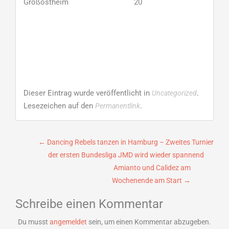
Großostheim 20
Dieser Eintrag wurde veröffentlicht in
.
Uncategorized
Lesezeichen auf den
.
Permanentlink
Beitragsnavigation
←
Dancing Rebels tanzen in Hamburg – Zweites Turnier
der ersten Bundesliga JMD wird wieder spannend
Amianto und Calidez am
Wochenende am Start
→
Schreibe einen Kommentar
Du musst
angemeldet
sein, um einen Kommentar abzugeben.