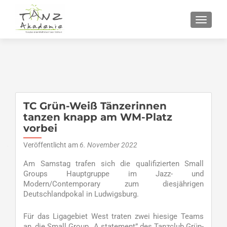
SCHALT
TC Grün-Weiß Tänzerinnen
tanzen knapp am WM-Platz
vorbei
Veröffentlicht am
6. November 2022
Am Samstag trafen sich die qualifizierten Small
Groups Hauptgruppe im Jazz- und
Modern/Contemporary zum diesjährigen
Deutschlandpokal in Ludwigsburg.
Für das Ligagebiet West traten zwei hiesige Teams
an, die Small Group „A statement” des Tanzclub Grün-