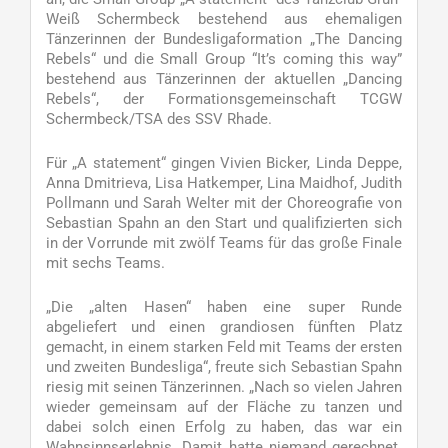
Weiß Schermbeck bestehend aus ehemaligen
Tänzerinnen der Bundesligaformation „The Dancing
Rebels“ und die Small Group “It’s coming this way”
bestehend aus Tänzerinnen der aktuellen „Dancing
Rebels“, der Formationsgemeinschaft TCGW
Schermbeck/TSA des SSV Rhade.
Für „A statement“ gingen Vivien Bicker, Linda Deppe,
Anna Dmitrieva, Lisa Hatkemper, Lina Maidhof, Judith
Pollmann und Sarah Welter mit der Choreografie von
Sebastian Spahn an den Start und qualifizierten sich
in der Vorrunde mit zwölf Teams für das große Finale
mit sechs Teams.
„Die „alten Hasen“ haben eine super Runde
abgeliefert und einen grandiosen fünften Platz
gemacht, in einem starken Feld mit Teams der ersten
und zweiten Bundesliga“, freute sich Sebastian Spahn
riesig mit seinen Tänzerinnen. „Nach so vielen Jahren
wieder gemeinsam auf der Fläche zu tanzen und
dabei solch einen Erfolg zu haben, das war ein
Wahnsinnserlebnis. Damit hatte niemand gerechnet.