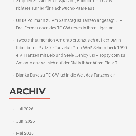
zimprich
zu
Wieder viel Spaß im „Ballroom“ – TC GW
richtete Turnier für Nachwuchs-Paare aus
Ulrike Pollmann
zu
Am Samstag ist Tanzen angesagt … –
Drei Formationen des TC GW treten in ihren Ligen an
Tweets that mention Amianto ertanzt sich auf der DM in
Ibbenbüren Platz 7 ‹ Tanzclub Grün-Weiß Schermbeck 1990
e.V. | Tanzen mit Leib und Seele ...enjoy us! -- Topsy.com
zu
Amianto ertanzt sich auf der DM in Ibbenbüren Platz 7
Bianka Duve
zu
TC GW lud in die Welt des Tanzens ein
ARCHIV
Juli 2026
Juni 2026
Mai 2026