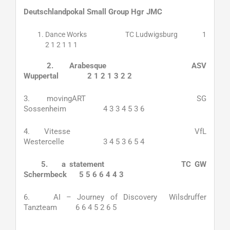
Deutschlandpokal Small Group Hgr JMC
Dance Works TC Ludwigsburg 1
2 1 2 1 1 1
2.
Arabesque ASV
Wuppertal 2 1 2 1 3 2 2
3. movingART SG
Sossenheim 4 3 3 4 5 3 6
4. Vitesse VfL
Westercelle 3 4 5 3 6 5 4
5.
a statement TC GW
Schermbeck 5 5 6 6 4 4 3
6. AI – Journey of Discovery Wilsdruffer
Tanzteam 6 6 4 5 2 6 5