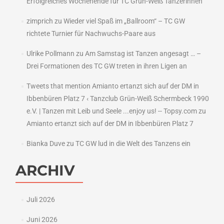
Erfolgreiches Wochenende für TC Grün-Weiß Tänzerinnen
zimprich
zu
Wieder viel Spaß im „Ballroom“ – TC GW
richtete Turnier für Nachwuchs-Paare aus
Ulrike Pollmann
zu
Am Samstag ist Tanzen angesagt … –
Drei Formationen des TC GW treten in ihren Ligen an
Tweets that mention Amianto ertanzt sich auf der DM in
Ibbenbüren Platz 7 ‹ Tanzclub Grün-Weiß Schermbeck 1990
e.V. | Tanzen mit Leib und Seele ...enjoy us! -- Topsy.com
zu
Amianto ertanzt sich auf der DM in Ibbenbüren Platz 7
Bianka Duve
zu
TC GW lud in die Welt des Tanzens ein
ARCHIV
Juli 2026
Juni 2026