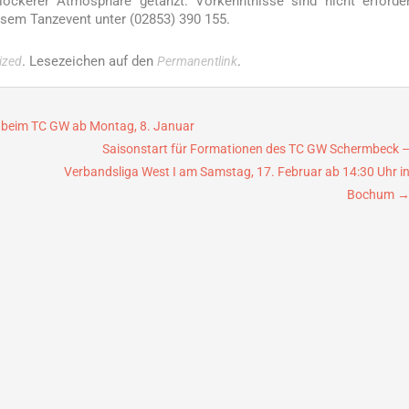
ckerer Atmosphäre getanzt. Vorkenntnisse sind nicht erforder
sem Tanzevent unter (02853) 390 155.
. Lesezeichen auf den
.
ized
Permanentlink
 beim TC GW ab Montag, 8. Januar
Saisonstart für Formationen des TC GW Schermbeck 
Verbandsliga West I am Samstag, 17. Februar ab 14:30 Uhr i
Bochum