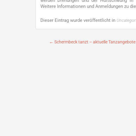
werden Drehungen und der Hüftschwung in lo
Weitere Informationen und Anmeldungen zu die
Dieser Eintrag wurde veröffentlicht in
Uncategor
Beitragsnavigation
←
Schermbeck tanzt – aktuelle Tanzangebote