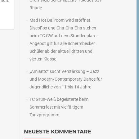
lich.
Grün-Weiß Schermbeck / TSA des SSV
Rhade
Mad Hot Ballroom wird eröffnet
DiscoFox und Cha-Cha-Cha stehen
beim TC GW auf dem Stundenplan –
Angebot gilt für alle Schermbecker
–
Schüler ab der aktuell dritten und
n
vierten Klasse
→
„Amianto“ sucht Verstärkung – Jazz
und Modern/Contemporary Dance für
Jugendliche von 11 bis 14 Jahre
TC Grün-Weiß begeisterte beim
Sommerfest mit vielfältigem
Tanzprogramm
NEUESTE KOMMENTARE