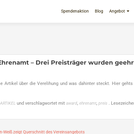
Zum
Inhalt
Spendenaktion
Blog
Angebot
springen
hrenamt – Drei Preisträger wurden geehr
le Artikel über die Verelihung und was dahinter steckt. Hier geht
und verschlagwortet mit
,
,
. Lesezeiche
ARTIKEL
award
ehrenamt
preis
-Weiß zeigt Querschnitt des Vereinsangebots