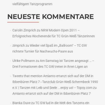
vielfältigem Tanzprogramm
NEUESTE KOMMENTARE
Carolin Zimprich
zu
NRW Modern Open 2011 –
Erfolgreiches Wochenende für TC Grün-Weiß Tänzerinnen
zimprich
zu
Wieder viel Spaß im „Ballroom“ – TC GW
richtete Turnier für Nachwuchs-Paare aus
Ulrike Pollmann
zu
Am Samstag ist Tanzen angesagt … –
Drei Formationen des TC GW treten in ihren Ligen an
Tweets that mention Amianto ertanzt sich auf der DM in
Ibbenbüren Platz 7 ‹ Tanzclub Grün-Weiß Schermbeck 1990
e.V. | Tanzen mit Leib und Seele ...enjoy us! -- Topsy.com
zu
Amianto ertanzt sich auf der DM in Ibbenbüren Platz 7
Bianka Duve
zu
TC GW lud in die Welt des Tanzens ein