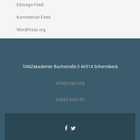
Eintrags-Feed
Kommentar-Feed
WordPress.org
TANZakademie: Bachstraße 3 46514 Schermbeck
info@tcgw.org
02853-390155
Facebook-
Twitter-
Link
Link