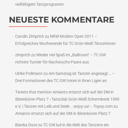
vielfältigem Tanzprogramm
NEUESTE KOMMENTARE
Carolin Zimprich
zu
NRW Modern Open 2011 –
Erfolgreiches Wochenende für TC Grün-Weiß Tänzerinnen
zimprich
zu
Wieder viel Spaß im „Ballroom“ – TC GW
richtete Turnier für Nachwuchs-Paare aus
Ulrike Pollmann
zu
Am Samstag ist Tanzen angesagt … –
Drei Formationen des TC GW treten in ihren Ligen an
Tweets that mention Amianto ertanzt sich auf der DM in
Ibbenbüren Platz 7 ‹ Tanzclub Grün-Weiß Schermbeck 1990
e.V. | Tanzen mit Leib und Seele ...enjoy us! -- Topsy.com
zu
Amianto ertanzt sich auf der DM in Ibbenbüren Platz 7
Bianka Duve
zu
TC GW lud in die Welt des Tanzens ein