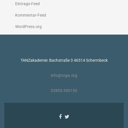
Eintrags-Feed
Kommentar-Feed
WordPress.org
TANZakademie: Bachstraße 3 46514 Schermbeck
info@tcgw.org
02853-390155
Facebook-
Twitter-
Link
Link