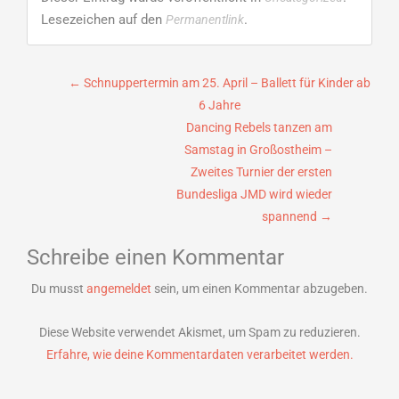
Lesezeichen auf den
.
Permanentlink
Beitragsnavigation
←
Schnuppertermin am 25. April – Ballett für Kinder ab
6 Jahre
Dancing Rebels tanzen am
Samstag in Großostheim –
Zweites Turnier der ersten
Bundesliga JMD wird wieder
spannend
→
Schreibe einen Kommentar
Du musst
angemeldet
sein, um einen Kommentar abzugeben.
Diese Website verwendet Akismet, um Spam zu reduzieren.
Erfahre, wie deine Kommentardaten verarbeitet werden.