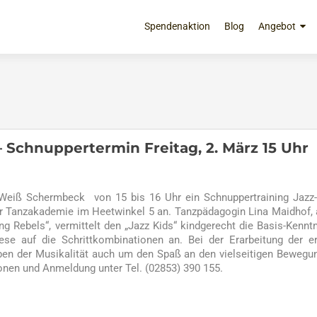
Zum
Inhalt
Spendenaktion
Blog
Angebot
springen
– Schnuppertermin Freitag, 2. März 15 Uhr
n-Weiß Schermbeck von 15 bis 16 Uhr ein Schnuppertraining Jazz
er Tanzakademie im Heetwinkel 5 an. Tanzpädagogin Lina Maidhof,
g Rebels“, vermittelt den „Jazz Kids“ kindgerecht die Basis-Kennt
e auf die Schrittkombinationen an. Bei der Erarbeitung der e
ben der Musikalität auch um den Spaß an den vielseitigen Bewegu
onen und Anmeldung unter Tel. (02853) 390 155.