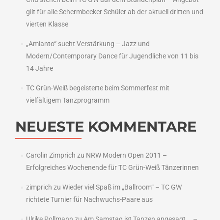
gilt für alle Schermbecker Schüler ab der aktuell dritten und
vierten Klasse
„Amianto“ sucht Verstärkung – Jazz und
Modern/Contemporary Dance für Jugendliche von 11 bis
14 Jahre
TC Grün-Weiß begeisterte beim Sommerfest mit
vielfältigem Tanzprogramm
NEUESTE KOMMENTARE
Carolin Zimprich
zu
NRW Modern Open 2011 –
Erfolgreiches Wochenende für TC Grün-Weiß Tänzerinnen
zimprich
zu
Wieder viel Spaß im „Ballroom“ – TC GW
richtete Turnier für Nachwuchs-Paare aus
Ulrike Pollmann
zu
Am Samstag ist Tanzen angesagt … –