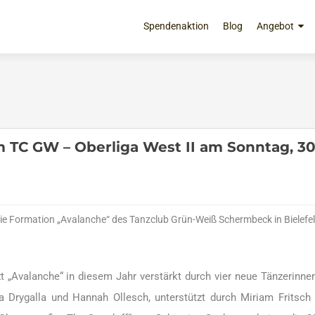
Zum
Inhalt
Spendenaktion
Blog
Angebot
springen
m TC GW – Oberliga West II am Sonntag, 30
 die Formation „Avalanche“ des Tanzclub Grün-Weiß Schermbeck in Bielefe
t „Avalanche“ in diesem Jahr verstärkt durch vier neue Tänzerinnen
ca Drygalla und Hannah Ollesch, unterstützt durch Miriam Fritsch 