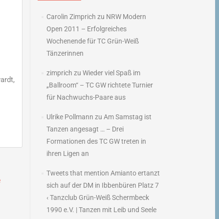
Carolin Zimprich
zu
NRW Modern
Open 2011 – Erfolgreiches
Wochenende für TC Grün-Weiß
Tänzerinnen
zimprich
zu
Wieder viel Spaß im
ardt,
„Ballroom“ – TC GW richtete Turnier
für Nachwuchs-Paare aus
Ulrike Pollmann
zu
Am Samstag ist
Tanzen angesagt … – Drei
Formationen des TC GW treten in
ihren Ligen an
Tweets that mention Amianto ertanzt
e
sich auf der DM in Ibbenbüren Platz 7
→
‹ Tanzclub Grün-Weiß Schermbeck
1990 e.V. | Tanzen mit Leib und Seele