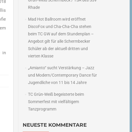
Grün-Weiß Schermbeck / TSA des SSV
018
Rhade
lis
fie
Mad Hot Ballroom wird eröffnet
DiscoFox und Cha-Cha-Cha stehen
rem
beim TC GW auf dem Stundenplan –
Angebot gilt für alle Schermbecker
Schüler ab der aktuell dritten und
 in
vierten Klasse
„Amianto“ sucht Verstärkung – Jazz
und Modern/Contemporary Dance für
Jugendliche von 11 bis 14 Jahre
TC Grün-Weiß begeisterte beim
Sommerfest mit vielfältigem
Tanzprogramm
NEUESTE KOMMENTARE