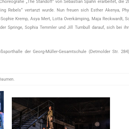
 Choreografie „The Standoff“ von Sebastian Spahn erarbeitet, die 2
ing Rebels“ vertanzt wurde. Nun freuen sich Esther Akenya, Phyl
-Sophie Kremp, Asya Mert, Lotta Overkämping, Maja Reckwardt, So
r Springe, Sophia Temmler und Jill Turnbull darauf, sich bei ih
ßsporthalle der Georg-Müller-Gesamtschule (Detmolder Str. 284)
 Daumen.