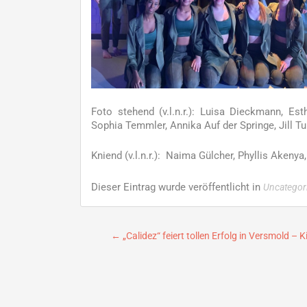
Foto stehend (v.l.n.r.): Luisa Dieckmann, E
Sophia Temmler, Annika Auf der Springe, Jill Tur
Kniend (v.l.n.r.): Naima Gülcher, Phyllis Aken
Dieser Eintrag wurde veröffentlicht in
Uncategor
Beitragsnavigation
←
„Calidez“ feiert tollen Erfolg in Versmold –