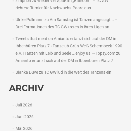
zimprich
zu
Wieder viel Spaß im „Ballroom“ – TC GW
richtete Turnier für Nachwuchs-Paare aus
Ulrike Pollmann
zu
Am Samstag ist Tanzen angesagt … –
Drei Formationen des TC GW treten in ihren Ligen an
Tweets that mention Amianto ertanzt sich auf der DM in
Ibbenbüren Platz 7 ‹ Tanzclub Grün-Weiß Schermbeck 1990
e.V. | Tanzen mit Leib und Seele ...enjoy us! -- Topsy.com
zu
Amianto ertanzt sich auf der DM in Ibbenbüren Platz 7
Bianka Duve
zu
TC GW lud in die Welt des Tanzens ein
ARCHIV
Juli 2026
Juni 2026
Mai 2026