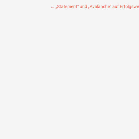
Beitragsnavigation
←
„Statement“ und „Avalanche” auf Erfolgswel