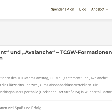
Zum
Inhalt
Spendenaktion
Blog
Angebot
springen
ent“ und „Avalanche“ – TCGW-Formationen
n
tionen des TC GW am Samstag, 11. Mai. „Statement“ und „Avalanche“
ls die Plätze eins und zwei, zum Saisonabschluss verteidigen. Die
r Heckinghauser Sporthalle (Heckinghauser Straße 24) in Wuppertal-Barme
en viel Spaß und Erfolg.