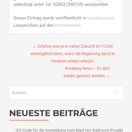
unbedingt unter Tel. 02853 (390155) anzumelden.
Dieser Eintrag wurde veröffentlicht in
.
Uncategorized
Lesezeichen auf den
.
Permanentlink
Beitragsnavigation
←
Erfahre, wie es in naher Zukunft im TCGW
weitergehen kann, wenn die Regierung Sport in
Vereinen wieder erlaubt.
Breaking News – Es darf
wieder getanzt werden
→
Suchen
nach:
NEUESTE BEITRÄGE
QR-Code für die Anmeldung zum Mad Hot Ballroom-Projekt