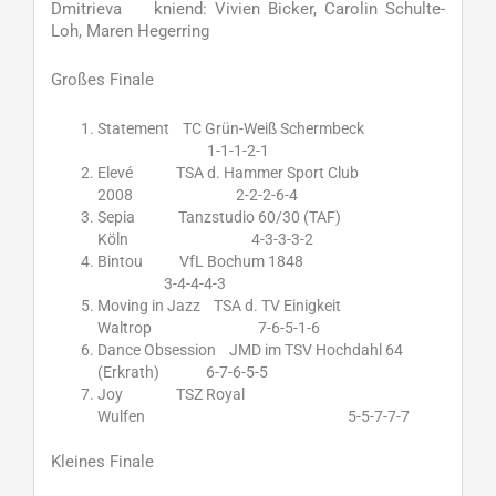
Dmitrieva kniend: Vivien Bicker, Carolin Schulte-
Loh, Maren Hegerring
Großes Finale
Statement TC Grün-Weiß Schermbeck
1-1-1-2-1
Elevé TSA d. Hammer Sport Club
2008 2-2-2-6-4
Sepia Tanzstudio 60/30 (TAF)
Köln 4-3-3-3-2
Bintou VfL Bochum 1848
3-4-4-4-3
Moving in Jazz TSA d. TV Einigkeit
Waltrop 7-6-5-1-6
Dance Obsession JMD im TSV Hochdahl 64
(Erkrath) 6-7-6-5-5
Joy TSZ Royal
Wulfen 5-5-7-7-7
Kleines Finale