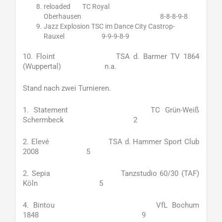
reloaded TC Royal
Oberhausen 8-8-8-9-8
Jazz Explosion TSC im Dance City Castrop-
Rauxel 9-9-9-8-9
10. Floint TSA d. Barmer TV 1864
(Wuppertal) n.a.
Stand nach zwei Turnieren.
1. Statement TC Grün-Weiß
Schermbeck 2
2. Elevé TSA d. Hammer Sport Club
2008 5
2. Sepia Tanzstudio 60/30 (TAF)
Köln 5
4. Bintou VfL Bochum
1848 9