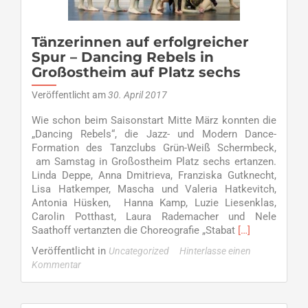
Tänzerinnen auf erfolgreicher
Spur – Dancing Rebels in
Großostheim auf Platz sechs
Veröffentlicht am
30. April 2017
Wie schon beim Saisonstart Mitte März konnten die
„Dancing Rebels“, die Jazz- und Modern Dance-
Formation des Tanzclubs Grün-Weiß Schermbeck,
am Samstag in Großostheim Platz sechs ertanzen.
Linda Deppe, Anna Dmitrieva, Franziska Gutknecht,
Lisa Hatkemper, Mascha und Valeria Hatkevitch,
Antonia Hüsken, Hanna Kamp, Luzie Liesenklas,
Carolin Potthast, Laura Rademacher und Nele
Read
Saathoff vertanzten die Choreografie „Stabat
[…]
more
Veröffentlicht in
Uncategorized
Hinterlasse einen
about
Kommentar
Tänzerinnen
auf
erfolgreicher