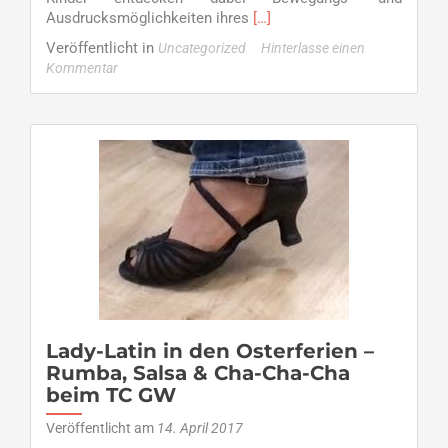
Read
Ausdrucksmöglichkeiten ihres
[…]
more
Veröffentlicht in
Uncategorized
Hinterlasse einen
about
Kommentar
Schnuppertermin
am
25.
April
–
Ballett
für
Kinder
ab
6
Jahre
Lady-Latin in den Osterferien –
Rumba, Salsa & Cha-Cha-Cha
beim TC GW
Veröffentlicht am
14. April 2017