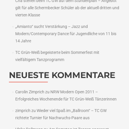
Cha stehen beim TC GW auf dem Stundenplan – Angebot
gilt für alle Schermbecker Schüler ab der aktuell dritten und
vierten Klasse
„Amianto“ sucht Verstärkung – Jazz und
Modern/Contemporary Dance für Jugendliche von 11 bis
14 Jahre
TC Grün-Weiß begeisterte beim Sommerfest mit
vielfältigem Tanzprogramm
NEUESTE KOMMENTARE
Carolin Zimprich
zu
NRW Modern Open 2011 –
Erfolgreiches Wochenende für TC Grün-Weiß Tänzerinnen
zimprich
zu
Wieder viel Spaß im „Ballroom“ – TC GW
richtete Turnier für Nachwuchs-Paare aus