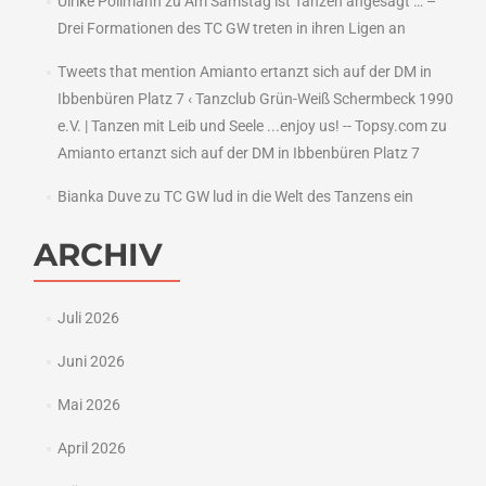
Ulrike Pollmann
zu
Am Samstag ist Tanzen angesagt … –
Drei Formationen des TC GW treten in ihren Ligen an
Tweets that mention Amianto ertanzt sich auf der DM in
Ibbenbüren Platz 7 ‹ Tanzclub Grün-Weiß Schermbeck 1990
e.V. | Tanzen mit Leib und Seele ...enjoy us! -- Topsy.com
zu
Amianto ertanzt sich auf der DM in Ibbenbüren Platz 7
Bianka Duve
zu
TC GW lud in die Welt des Tanzens ein
ARCHIV
Juli 2026
Juni 2026
Mai 2026
April 2026