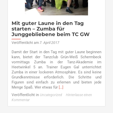
Mit guter Laune in den Tag
starten – Zumba für
Junggebliebene beim TC GW
Veröffentlicht am
7. April 2017
Damit der Start in den Tag mit guter Laune beginnen
kann, bietet der Tanzclub Grün-Weiß Schermbeck
vormittags Zumba in der Tanz-Akademie im
Heetwinkel 5 an. Trainer Eugen Gal unterrichtet
Zumba in einer lockeren Atmosphäre. Es sind keine
Grundkenntnisse erforderlich. Die Schritte und
Figuren sind einfach zu erlernen und bieten jede
Read
Menge Spaß. Wer etwas für
[…]
more
Veröffentlicht in
Uncategorized
Hinterlasse einen
about
Kommentar
Mit
guter
Laune