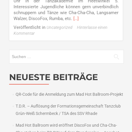
Uhr in der Tanzakademie im Heetwinkel 5.
Interessierte Jugendliche können gern unverbindlich
schnuppern und Tänze wie Cha-Cha-Cha, Langsamer
Read
Walzer, DiscoFox, Rumba, etc.
[…]
more
Veröffentlicht in
Uncategorized
Hinterlasse einen
about
Kommentar
Ballroom
Dancing
für
Suchen
Kids
nach:
NEUESTE BEITRÄGE
QR-Code für die Anmeldung zum Mad Hot Ballroom-Projekt
T.D.R. – Auflösung der Formationsgemeinschaft Tanzclub
Grün-Weiß Schermbeck / TSA des SSV Rhade
Mad Hot Ballroom wird eröffnet DiscoFox und Cha-Cha-