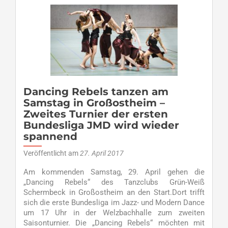
Spur
–
Dancing
Rebels
in
Großostheim
auf
Platz
sechs
Dancing Rebels tanzen am
Samstag in Großostheim –
Zweites Turnier der ersten
Bundesliga JMD wird wieder
spannend
Veröffentlicht am
27. April 2017
Am kommenden Samstag, 29. April gehen die
„Dancing Rebels“ des Tanzclubs Grün-Weiß
Schermbeck in Großostheim an den Start.Dort trifft
sich die erste Bundesliga im Jazz- und Modern Dance
um 17 Uhr in der Welzbachhalle zum zweiten
Saisonturnier. Die „Dancing Rebels“ möchten mit