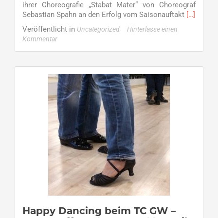
ihrer Choreografie „Stabat Mater“ von Choreograf
Read
Sebastian Spahn an den Erfolg vom Saisonauftakt
[…]
more
Veröffentlicht in
Uncategorized
Hinterlasse einen
about
Kommentar
Dancing
Rebels
tanzen
am
Samstag
in
Großosth
–
Zweites
Turnier
der
ersten
Bundeslig
JMD
wird
wieder
spannend
Happy Dancing beim TC GW –