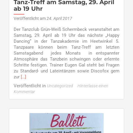
Tanz-Treff am Samstag, 29. April
ab 19 Uhr
Veröffentlicht am
24. April 2017
Der Tanzclub Grün-Weiß Schermbeck veranstaltet am
Samstag, 29. April ab 19 Uhr das nächste „Happy
Dancing“ in der Tanzakademie im Heetwinkel 5.
Tanzpaare können beim Tanz-Treff am letzten
Samstagabend jedes Monats in entspannter
Atmosphäre das Tanzbein schwingen oder erlernte
Schritte festigen. Trainer Eugen Gal steht bei Fragen
zu Standard- und Lateintänzen sowie Discofox gern
Read
zur
[…]
more
Veröffentlicht in
Uncategorized
Hinterlasse einen
about
Kommentar
Happy
Dancing
beim
TC
GW
–
Tanz-