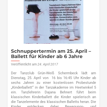
Treff
am
Samstag,
29.
April
ab
19
Uhr
Schnuppertermin am 25. April –
Ballett für Kinder ab 6 Jahre
Veröffentlicht am
24. April 2017
Der Tanzclub Grün-Weiß Schermbeck lädt am
Dienstag, 25. April von 16 bis 16:45 Uhr Kinder ab
sechs Jahren zu einer kostenlosen Probestunde
„Kinderballett“ in der Tanzakademie im Heetwinkel 5
ein. Tanzlehrerin Dajana Behnert führt beim
klassischen Kinderballett die Kinder spielerisch an
die Tanzelemente des klassischen Balletts heran. Die
Kinder entdecken dabei Bewegungs- und