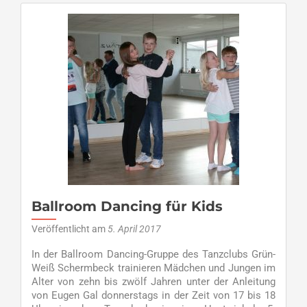
in
den
Tag
starten
–
Zumba
für
Junggebliebene
beim
TC
GW
Ballroom Dancing für Kids
Veröffentlicht am
5. April 2017
In der Ballroom Dancing-Gruppe des Tanzclubs Grün-
Weiß Schermbeck trainieren Mädchen und Jungen im
Alter von zehn bis zwölf Jahren unter der Anleitung
von Eugen Gal donnerstags in der Zeit von 17 bis 18