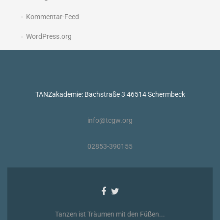
Kommentar-Feed
WordPress.org
TANZakademie: Bachstraße 3 46514 Schermbeck
info@tcgw.org
02853-390155
Facebook-
Twitter-
Link
Link
Tanzen ist Träumen mit den Füßen...