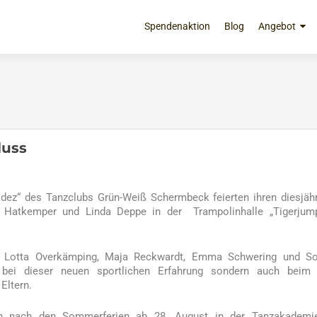
Zum
Inhalt
Spendenaktion
Blog
Angebot
springen
luss
lidez“ des Tanzclubs Grün-Weiß Schermbeck feierten ihren diesjäh
a Hatkemper und Linda Deppe in der Trampolinhalle „Tigerjum
p, Lotta Overkämping, Maja Reckwardt, Emma Schwering und So
bei dieser neuen sportlichen Erfahrung sondern auch beim 
Eltern.
nen nach den Sommerferien ab 28. August in der Tanzakademi