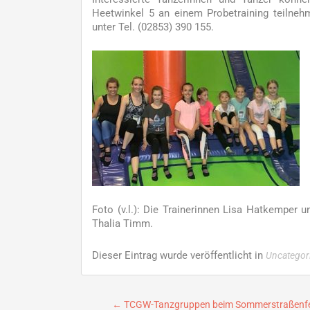
Heetwinkel 5 an einem Probetraining teilneh
unter Tel. (02853) 390 155.
Foto (v.l.): Die Trainerinnen Lisa Hatkemper 
Thalia Timm.
Dieser Eintrag wurde veröffentlicht in
Uncategor
Beitragsnavigation
←
TCGW-Tanzgruppen beim Sommerstraßenf