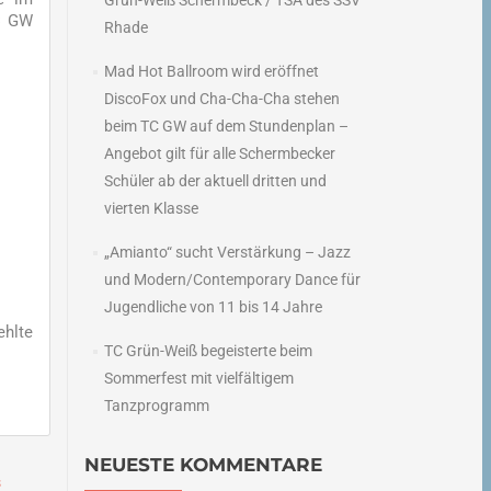
Grün-Weiß Schermbeck / TSA des SSV
TC GW
Rhade
Mad Hot Ballroom wird eröffnet
DiscoFox und Cha-Cha-Cha stehen
beim TC GW auf dem Stundenplan –
Angebot gilt für alle Schermbecker
Schüler ab der aktuell dritten und
vierten Klasse
„Amianto“ sucht Verstärkung – Jazz
und Modern/Contemporary Dance für
Jugendliche von 11 bis 14 Jahre
ehlte
TC Grün-Weiß begeisterte beim
Sommerfest mit vielfältigem
Tanzprogramm
NEUESTE KOMMENTARE
s