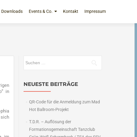
Downloads
Events & Co.
Kontakt
Impressum
Suchen
nach:
NEUESTE BEITRÄGE
rigen
p“ in
QR-Code für die Anmeldung zum Mad
Hot Ballroom-Projekt
phia
sich
T.D.R. – Auflösung der
Formationsgemeinschaft Tanzclub
e im