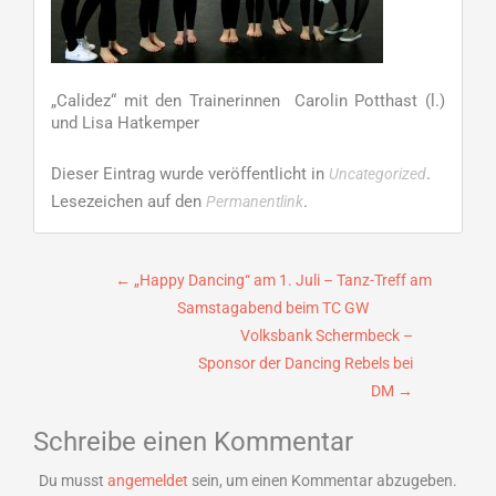
„Calidez“ mit den Trainerinnen Carolin Potthast (l.)
und Lisa Hatkemper
Dieser Eintrag wurde veröffentlicht in
.
Uncategorized
Lesezeichen auf den
.
Permanentlink
Beitragsnavigation
←
„Happy Dancing“ am 1. Juli – Tanz-Treff am
Samstagabend beim TC GW
Volksbank Schermbeck –
Sponsor der Dancing Rebels bei
DM
→
Schreibe einen Kommentar
Du musst
angemeldet
sein, um einen Kommentar abzugeben.