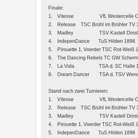
Finale: 

1.    Vitesse                     VfL Westercelle Cel
2.    Release    TSC Brühl im Brühler TV 1879     
3.    Madley                     TSV Kastell Dinslak
4.    IndepenDance       TuS Hilden 1896          
5.    Pirouette 1. Voerder TSC Rot-Weiß 1987     
6.    The Dancing Rebels TC GW Schermbeck   
7.    La Vida                    TSA d. SC Halle 191
8.    Dream Dancer        TSA d. TSV Wendezell
Stand nach zwei Turnieren: 

1.    Vitesse                     VfL Westercelle Celle
2.    Release    TSC Brühl im Brühler TV 1879     
3.    Madley                     TSV Kastell Dinslake
4.    Pirouette 1. Voerder TSC Rot-Weiß 1987   
5.    IndepenDance       TuS Hilden 1896          