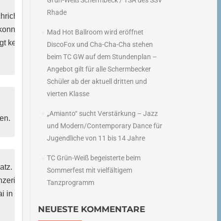
Grün-Weiß Schermbeck / TSA des SSV
Rhade
richten 

onnte 

Mad Hot Ballroom wird eröffnet
t kein 

DiscoFox und Cha-Cha-Cha stehen
beim TC GW auf dem Stundenplan –
Angebot gilt für alle Schermbecker
Schüler ab der aktuell dritten und
vierten Klasse
„Amianto“ sucht Verstärkung – Jazz
en. 
und Modern/Contemporary Dance für
Jugendliche von 11 bis 14 Jahre
TC Grün-Weiß begeisterte beim
tz. 

Sommerfest mit vielfältigem
nzerinnen.

Tanzprogramm
 in 

NEUESTE KOMMENTARE