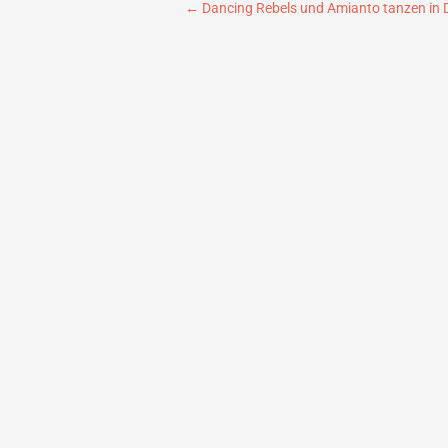
Beitragsnavigation
←
Dancing Rebels und Amianto tanzen in D