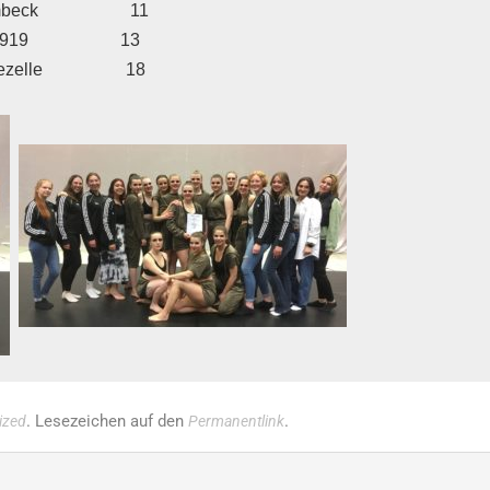
             11                          

                     13 

                 18      

. Lesezeichen auf den
.
ized
Permanentlink