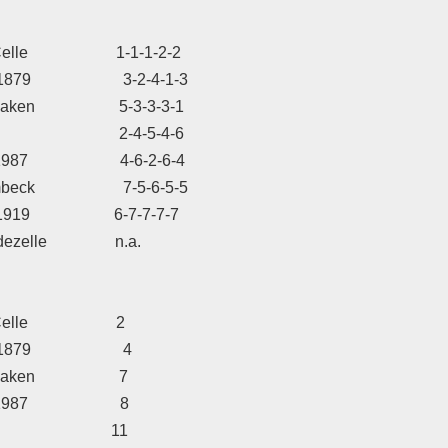
le                      1-1-1-2-2

                  3-2-4-1-3               

en                     5-3-3-3-1

                      2-4-5-4-6

                  4-6-2-6-4               

                   7-5-6-5-5

9                     6-7-7-7-7 

e                 n.a.

                      2

                  4            

n                     7

                    8

                    11
