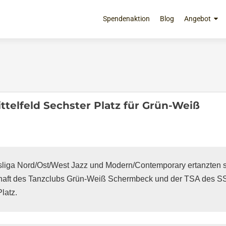
Zum
Inhalt
Spendenaktion
Blog
Angebot
springen
ttelfeld Sechster Platz für Grün-Weiß
liga Nord/Ost/West Jazz und Modern/Contemporary ertanzten si
chaft des Tanzclubs Grün-Weiß Schermbeck und der TSA des SS
latz. 