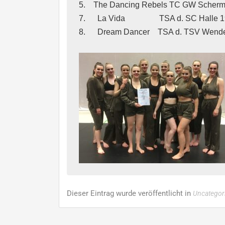
5.    The Dancing Rebels TC GW Schermbeck        
7.      La Vida                 TSA d. SC Halle 1919
8.      Dream Dancer    TSA d. TSV Wendezelle  
Dieser Eintrag wurde veröffentlicht in
Uncategor