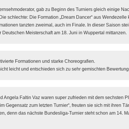
Fernsehmoderator, gab zu Beginn des Turniers gleich einige Nach
 Die schlechte: Die Formation „Dream Dancer“ aus Wendezelle k
mationen tanzten zweimal, auch im Finale. In dieser Saison steig
r Deutschen Meisterschaft am 18. Juni in Wuppertal mittanzen.
vierte Formationen und starke Choreografien. 

nicht leicht und entschieden sich zu sehr gemischten Bewertung
d Angela Faltin Vaz waren super zufrieden mit dem sechsten Pla
m Gegensatz zum letzten Turnier“, freuten sie sich mit ihren Tä
ten, denn das nächste Bundesliga-Turnier steht schon am 14. Mai