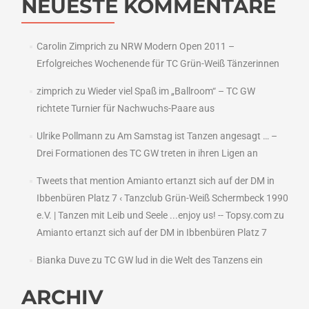
NEUESTE KOMMENTARE
Carolin Zimprich
zu
NRW Modern Open 2011 –
Erfolgreiches Wochenende für TC Grün-Weiß Tänzerinnen
zimprich
zu
Wieder viel Spaß im „Ballroom“ – TC GW
richtete Turnier für Nachwuchs-Paare aus
Ulrike Pollmann
zu
Am Samstag ist Tanzen angesagt … –
Drei Formationen des TC GW treten in ihren Ligen an
Tweets that mention Amianto ertanzt sich auf der DM in
Ibbenbüren Platz 7 ‹ Tanzclub Grün-Weiß Schermbeck 1990
e.V. | Tanzen mit Leib und Seele ...enjoy us! -- Topsy.com
zu
Amianto ertanzt sich auf der DM in Ibbenbüren Platz 7
Bianka Duve
zu
TC GW lud in die Welt des Tanzens ein
ARCHIV