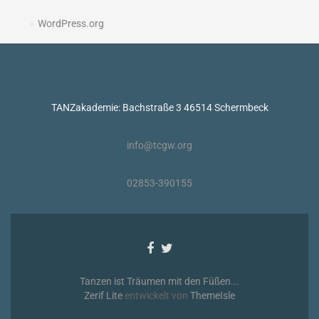
WordPress.org
TANZakademie: Bachstraße 3 46514 Schermbeck
info@tcgw.org
02853-390155
Facebook-
Twitter-
Link
Link
Tanzen ist Träumen mit den Füßen...
Zerif Lite
entwickelt von
ThemeIsle