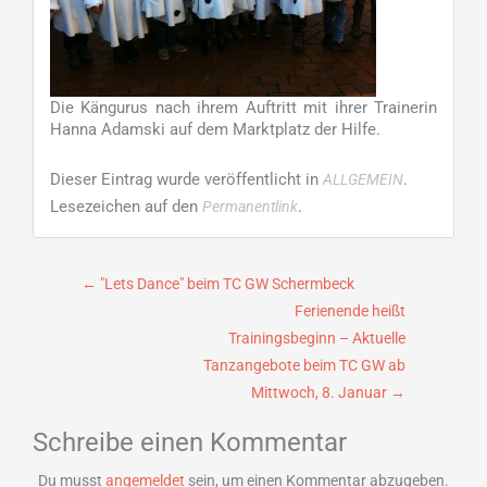
Die Kängurus nach ihrem Auftritt mit ihrer Trainerin
Hanna Adamski auf dem Marktplatz der Hilfe.
Dieser Eintrag wurde veröffentlicht in
.
ALLGEMEIN
Lesezeichen auf den
.
Permanentlink
Beitragsnavigation
←
"Lets Dance" beim TC GW Schermbeck
Ferienende heißt
Trainingsbeginn – Aktuelle
Tanzangebote beim TC GW ab
Mittwoch, 8. Januar
→
Schreibe einen Kommentar
Du musst
angemeldet
sein, um einen Kommentar abzugeben.