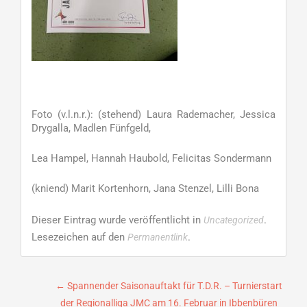
Foto (v.l.n.r.): (stehend) Laura Rademacher, Jessica
Drygalla, Madlen Fünfgeld,
Lea Hampel, Hannah Haubold, Felicitas Sondermann
(kniend) Marit Kortenhorn, Jana Stenzel, Lilli Bona
Dieser Eintrag wurde veröffentlicht in
.
Uncategorized
Lesezeichen auf den
.
Permanentlink
Beitragsnavigation
←
Spannender Saisonauftakt für T.D.R. – Turnierstart
der Regionalliga JMC am 16. Februar in Ibbenbüren