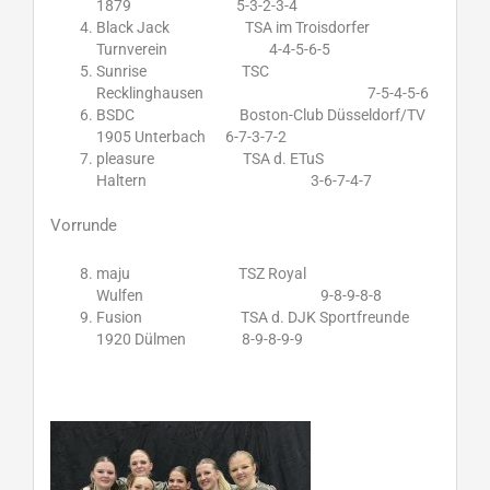
1879 5-3-2-3-4
Black Jack TSA im Troisdorfer
Turnverein 4-4-5-6-5
Sunrise TSC
Recklinghausen 7-5-4-5-6
BSDC Boston-Club Düsseldorf/TV
1905 Unterbach 6-7-3-7-2
pleasure TSA d. ETuS
Haltern 3-6-7-4-7
Vorrunde
maju TSZ Royal
Wulfen 9-8-9-8-8
Fusion TSA d. DJK Sportfreunde
1920 Dülmen 8-9-8-9-9