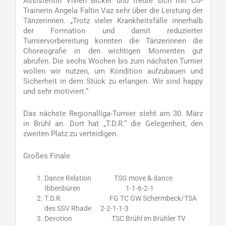
Assistentin Vivien Bicker und freute sich mit Co-
Trainerin Angela Faltin Vaz sehr über die Leistung der
Tänzerinnen. „Trotz vieler Krankheitsfälle innerhalb
der Formation und damit reduzierter
Turniervorbereitung konnten die Tänzerinnen die
Choreografie in den wichtigen Momenten gut
abrufen. Die sechs Wochen bis zum nächsten Turnier
wollen wir nutzen, um Kondition aufzubauen und
Sicherheit in dem Stück zu erlangen. Wir sind happy
und sehr motiviert.“
Das nächste Regionalliga-Turnier steht am 30. März
in Brühl an. Dort hat „T.D.R.“ die Gelegenheit, den
zweiten Platz zu verteidigen.
Großes Finale
Dance Relation TSG move & dance
Ibbenbüren 1-1-6-2-1
T.D.R. FG TC GW Schermbeck/TSA
des SSV Rhade 2-2-1-1-3
Devotion TSC Brühl im Brühler TV